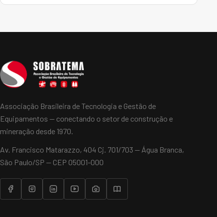
dos gases de efeito estufa e hoje encontram-se como
um…
Associação Brasileira de Tecnologia e Gestão de
Equipamentos — conectando o setor de construção e
mineração desde 1970.
Av. Francisco Matarazzo, 404 Cj. 701/703 — Água Branca,
São Paulo/SP — CEP 05001-000