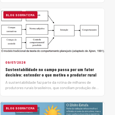
aquecimento global, é também muito sensível a mudanças
clim&aacute…
BLOG SOBRATEMA
09/07/2026
Sustentabilidade no campo passa por um fator
decisivo: entender o que motiva o produtor rural
A sustentabilidade faz parte da rotina de milhares de
produtores rurais brasileiros, que conciliam produção de
alimentos, preservação ambiental e cumprimento da
legislação. Mas o que leva um agricultor ou pecuarista a
ampliar voluntariamente as áreas de Reserva Legal e de
BLOG SOBRATEMA
Preservação Permanente ou aumentar...