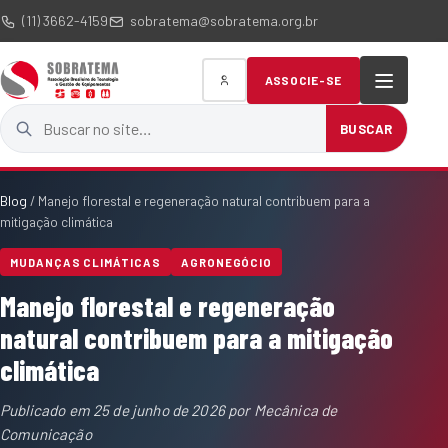
(11) 3662-4159
sobratema@sobratema.org.br
ASSOCIE-SE
Buscar no site
BUSCAR
Blog
/
Manejo florestal e regeneração natural contribuem para a
mitigação climática
MUDANÇAS CLIMÁTICAS
AGRONEGÓCIO
Manejo florestal e regeneração
natural contribuem para a mitigação
climática
Publicado em
25 de junho de 2026
por
Mecânica de
Comunicação