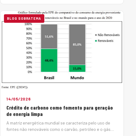
ocorrência de eventos climáticos extremos (ECE), mas se
torna mais intensa quando estes fatores se combinam à
degrada&ccedil…
BLOG SOBRATEMA
14/05/2026
Crédito de carbono como fomento para geração
de energia limpa
A matriz energética mundial se caracteriza pelo uso de
fontes não renováveis como o carvão, petróleo e o gás
natural, que são as maiores responsáveis pela emissão