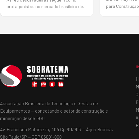
para Construção
protagonistas no mercado brasileiro de
(Sobratema) apr
linha amarela, impulsionadas pela
informações inéd
versatilidade, pelo retorno sobre o
Sobratema do Me
investimento e pela ampla aplicação em
Equipamentos, d
obras de diferentes portes. O cenário
atual do segmento estará em debat…
I
H
M
C
E
Associação Brasileira de Tecnologia e Gestão de
M
Equipamentos — conectando o setor de construção e
A
mineração desde 1970.
B
Av. Francisco Matarazzo, 404 Cj. 701/703 — Água Branca,
São Paulo/SP — CEP 05001-000