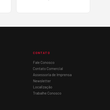
as boas perspectivas nas áreas de
uzir
infraestrutura, construção civil,
habitação de interesse social e
saneamento. Para demonstrar o
potencial desse me…
CONTATO
Fale Conosco
Contato Comercial
Assessoria de Imprensa
Newsletter
Localização
Trabalhe Conosco