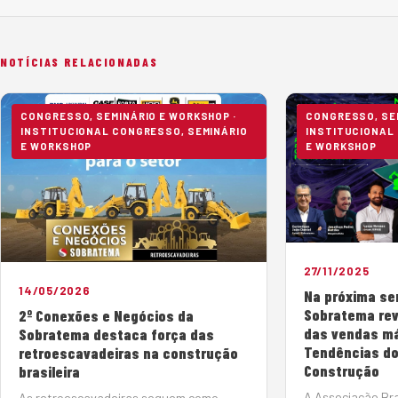
NOTÍCIAS RELACIONADAS
CONGRESSO, SEMINÁRIO E WORKSHOP ·
CONGRESSO, SEM
INSTITUCIONAL CONGRESSO, SEMINÁRIO
INSTITUCIONAL
E WORKSHOP
E WORKSHOP
27/11/2025
14/05/2026
Na próxima se
Sobratema rev
2º Conexões e Negócios da
das vendas m
Sobratema destaca força das
Tendências do
retroescavadeiras na construção
Construção
brasileira
A Associação Bra
As retroescavadeiras seguem como