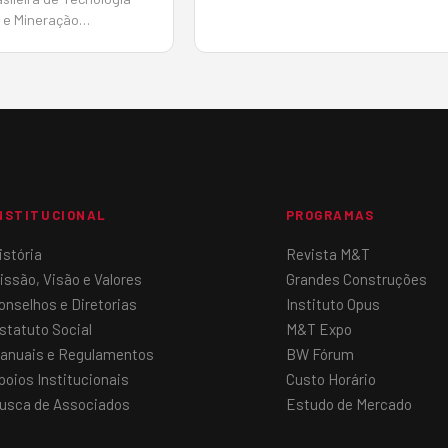
têm contribuído para elevar a
 e Mineração
produtividade, otimizar recursos, red
esentará as
impactos ambientais e ampliar o
itas do Estudo
reaproveitamento de materiais no
rcado Brasileiro de
mercado de pavimentaç&atil…
urante a realiza&cced…
NSTITUCIONAL
PROGRAMAS
istória
Revista M&T
issão, Visão e Valores
Grandes Construções
onselhos e Diretorias
Instituto Opus
statuto Social
M&T Expo
anuais e Regulamentos
BW Fórum
poios Institucionais
Custo Horário
usca de Associados
Estudo de Mercado