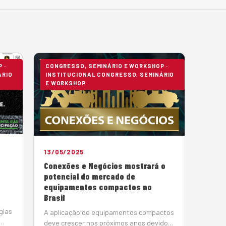
 ·
CONGRESSO, SEMINÁRIO E WORKSHOP ·
ÁRIO
INSTITUCIONAL CONGRESSO, SEMINÁRIO
E WORKSHOP
13/05/2025
Conexões e Negócios mostrará o
potencial do mercado de
equipamentos compactos no
Brasil
gias
A aplicação de equipamentos compactos
deve crescer nos próximos anos devido