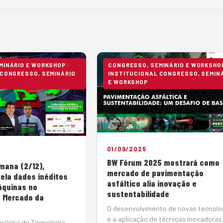
INÁRIO E WORKSHOP ·
CONGRESSO, SEMINÁRIO E WORKSHOP
 CONGRESSO, SEMINÁRIO
INSTITUCIONAL CONGRESSO, SEMIN
E WORKSHOP
01/09/2025
BW Fórum 2025 mostrará como
mana (2/12),
mercado de pavimentação
ela dados inéditos
asfáltico alia inovação e
áquinas no
sustentabilidade
 Mercado da
O desenvolvimento de novas tecnolo
e a aplicação de técnicas inovadoras
sileira de Tecnologia