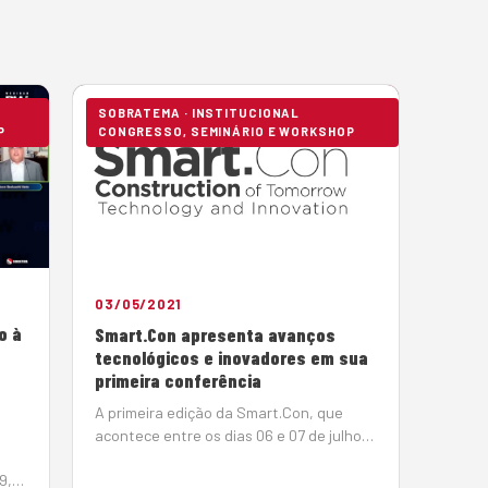
SOBRATEMA · INSTITUCIONAL
P
CONGRESSO, SEMINÁRIO E WORKSHOP
03/05/2021
o à
Smart.Con apresenta avanços
tecnológicos e inovadores em sua
primeira conferência
A primeira edição da Smart.Con, que
acontece entre os dias 06 e 07 de julho,
será uma plataforma pioneira de
9,5
disseminação de conhecimento em