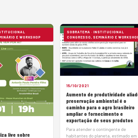
NSTITUCIONAL
SOBRATEMA · INSTITUCIONAL
MINÁRIO E WORKSHOP
CONGRESSO, SEMINÁRIO E WORKSHO
15/10/2021
Aumento de produtividade aliad
preservação ambiental é o
caminho para o agro brasileiro
ampliar o fornecimento e
exportação de seus produtos
Para atender o contingente de
iza live sobre
habitantes do planeta, estimado em 