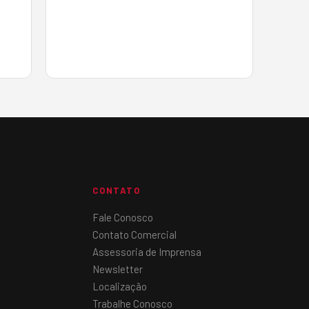
 das
novas tecnologias e inovação, que
o
abrigará uma extensa grade de
 FAO
palestras dividida …
CONTATO
Fale Conosco
Contato Comercial
Assessoria de Imprensa
Newsletter
Localização
Trabalhe Conosco