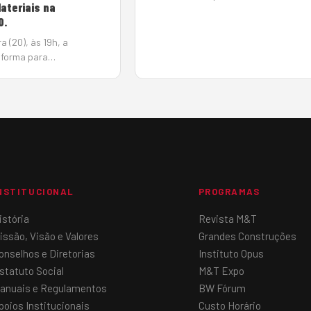
ateriais na
bilhões de pessoas pela Organização
0.
Nações Unidas (ONU), será necessári
ampliar a produção de alimentos e a
a (20), às 19h, a
espera que o Brasil supra 60% d…
aforma para
e conhecimento em
s e inovação para a
strução no Brasil, segue
es mensais e promove
NSTITUCIONAL
PROGRAMAS
istória
Revista M&T
issão, Visão e Valores
Grandes Construções
onselhos e Diretorias
Instituto Opus
statuto Social
M&T Expo
anuais e Regulamentos
BW Fórum
poios Institucionais
Custo Horário