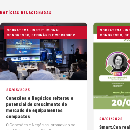
NOTÍCIAS RELACIONADAS
SOBRATEMA · INSTITUCIONAL
SOBRATEMA · I
CONGRESSO, SEMINÁRIO E WORKSHOP
CONGRESSO, SE
23/05/2025
Conexões e Negócios reiterou o
potencial de crescimento do
mercado de equipamentos
compactos
20/01/2022
O Conexões e Negócios, promovido no
Smart.Con real