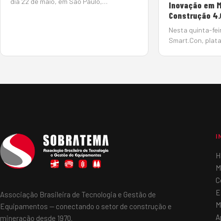
dia 22 de maio, em São Paulo,
Inovação em M
pela Associação Brasileira de Tecnologia
Construção 4.
para Construção e Mineração
Nesta quinta-feir
(Sobratema). reuniu mais de 150
Smart.Con, plat
empresários e profissio…
disseminação d
novas tecnologia
indústria da con
sua série de liv
bate…
I
H
M
C
E
Associação Brasileira de Tecnologia e Gestão de
M
Equipamentos — conectando o setor de construção e
A
mineração desde 1970.