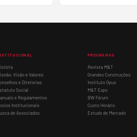
para Construção e Mineração
(Sobratema), promoverá no dia 18 de
setembro, a partir das 15h, no CBB –
Centro Brasileiro Britânico, o BW…
NSTITUCIONAL
PROGRAMAS
istória
Revista M&T
issão, Visão e Valores
Grandes Construções
onselhos e Diretorias
Instituto Opus
statuto Social
M&T Expo
anuais e Regulamentos
BW Fórum
poios Institucionais
Custo Horário
usca de Associados
Estudo de Mercado