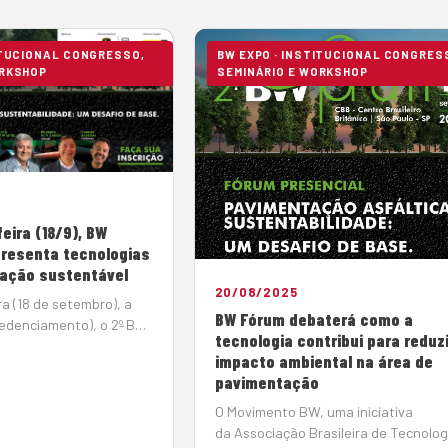
ITUCIONAL CONGRESSO,
BW EXPO · INSTITUCIONAL CONGRES
ORKSHOP
SEMINÁRIO E WORKSHOP
eira (18/9), BW
resenta tecnologias
ação sustentável
20/08/2025
ra (18 de setembro), a
BW Fórum debaterá como a
credenciamento), o 2º BW
tecnologia contribui para reduzi
especialistas para
impacto ambiental na área de
ços tecnológicos da
pavimentação
ação, visando diminuir
tal do setor, oti…
O Movimento BW, uma iniciativa
da Associação Brasileira de Tecnolog