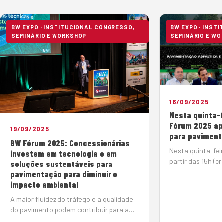
BW EXPO · INSTITUCIONAL CONGRESSO,
BW EXPO · INST
SEMINÁRIO E WORKSHOP
SEMINÁRIO E W
16/09/2025
Nesta quinta-f
Fórum 2025 ap
19/09/2025
para paviment
BW Fórum 2025: Concessionárias
Nesta quinta-fei
investem em tecnologia e em
partir das 15h (
soluções sustentáveis para
Fórum vai reunir 
pavimentação para diminuir o
mostrar os avan
impacto ambiental
área de paviment
A maior fluidez do tráfego e a qualidade
o impacto ambien
do pavimento podem contribuir para a
redução das emissões de gases de