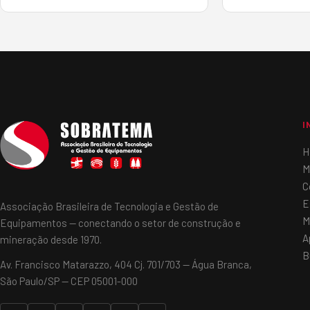
efeito estufa (GEE). Segundo os
especialistas do 2º BW Fórum, que
debateu, no dia 18 de setembro, o tema
“Pavimenta&cc…
I
H
M
C
E
Associação Brasileira de Tecnologia e Gestão de
M
Equipamentos — conectando o setor de construção e
A
mineração desde 1970.
B
Av. Francisco Matarazzo, 404 Cj. 701/703 — Água Branca,
São Paulo/SP — CEP 05001-000