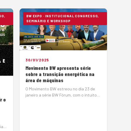
SO,
BW EXPO · INSTITUCIONAL CONGRESSO,
SEMINÁRIO E WORKSHOP
30/01/2025
Movimento BW apresenta série
sobre a transição energética na
área de máquinas
O Movimento BW estreou no dia 23 de
janeiro a série BW Fórum, com o intuito
r o
de apresentar os principais desafios do
setor de máquinas e equipamentos para
transição energética e para o
enfrentamento das mudanças
climáticas. A…
ia