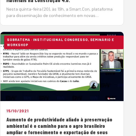
Materiais na Construção 4.0.
Nesta quinta-feira (20), às 19h, a Smart.Con, plataforma
para disseminação de conhecimento em novas
tecnologias e inovação para a indústria da construção no
Brasil, segue sua série de lives mensais e promove bate…
SOBRATEMA · INSTITUCIONAL CONGRESSO, SEMINÁRIO E
WORKSHOP
15/10/2021
Aumento de produtividade aliado à preservação
ambiental é o caminho para o agro brasileiro
ampliar o fornecimento e exportação de seus