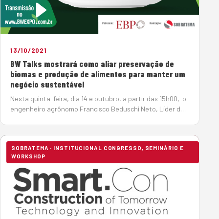
13/10/2021
BW Talks mostrará como aliar preservação de
biomas e produção de alimentos para manter um
negócio sustentável
Nesta quinta-feira, dia 14 e outubro, a partir das 15h00, o
engenheiro agrônomo Francisco Beduschi Neto, Líder da
NWF (National Wildlife Federation) no Brasil é o convidado
do Movimento BW, para participar de um evento online
com o objetivo de mostrar qu…
SOBRATEMA · INSTITUCIONAL CONGRESSO, SEMINÁRIO E
WORKSHOP