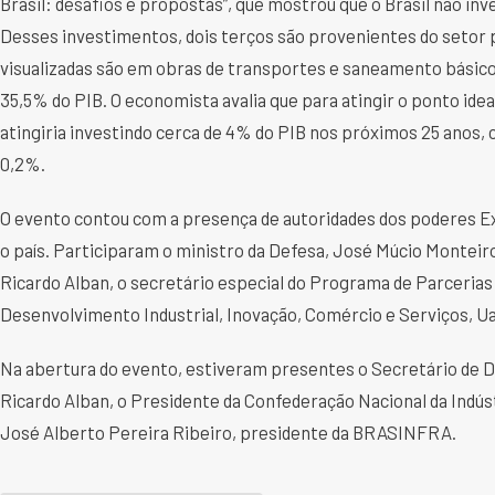
Brasil: desafios e propostas”, que mostrou que o Brasil não in
Desses investimentos, dois terços são provenientes do setor 
visualizadas são em obras de transportes e saneamento básic
35,5% do PIB. O economista avalia que para atingir o ponto ide
atingiria investindo cerca de 4% do PIB nos próximos 25 anos
0,2%.
O evento contou com a presença de autoridades dos poderes Exec
o país. Participaram o ministro da Defesa, José Múcio Monteiro
Ricardo Alban, o secretário especial do Programa de Parcerias 
Desenvolvimento Industrial, Inovação, Comércio e Serviços, Ua
Na abertura do evento, estiveram presentes o Secretário de D
Ricardo Alban, o Presidente da Confederação Nacional da Indúst
José Alberto Pereira Ribeiro, presidente da BRASINFRA.