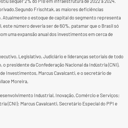
vestiu sequer 2% do PIB em infraestrutura de 2022 a 2024.
privado.Segundo Frischtak, as maiores deficiências
o. Atualmente o estoque de capital do segmento representa
al, este número deveria ser de 60%, patamar que o Brasil só
, com uma expansão anual dos investimentos em cerca de
utivo, Legislativo, Judiciário e lideranças setoriais de todo
, o presidente da Confederação Nacional da Indústria (CNI),
de Investimentos, Marcus Cavalcanti, e o secretário de
llace Moreira,
esenvolvimento Industrial, Inovação, Comércio e Serviços;
ria (CNI); Marcus Cavalcanti, Secretário Especial do PPI e