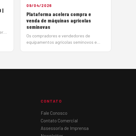
09/04/2026
 |
Plataforma acelera compra e
venda de máquinas agrícolas
seminovas
erá
Os compradores e vendedores de
ique
equipamentos agrícolas seminovos e
usados passarão a contar com uma nova
ara
plataforma tecnológica para agilizar e
aprimorar a execução de seus negócios.
O Maquinalista Agro utiliza tecnologia de
pont…
CONTATO
Fale Conosco
Contato Comercial
Assessoria de Imprensa
Newsletter