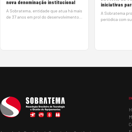
nova denominação institucional
iniciativas pa
A Sobratema, entidade que atua há mais
A Sobratema pro
de 37 anos em prol do desenvolvimento
periódica com sua
do mercado de equipamentos, ampliou
estratégias, disc
sua estratégia global de atuação. Com
iniciativas para 
isso, passa a se chamar Associação
mercado de máqu
Brasileira de Tecnologia e Gestão d…
engenheiro Afon
da Sobra…
I
H
M
C
E