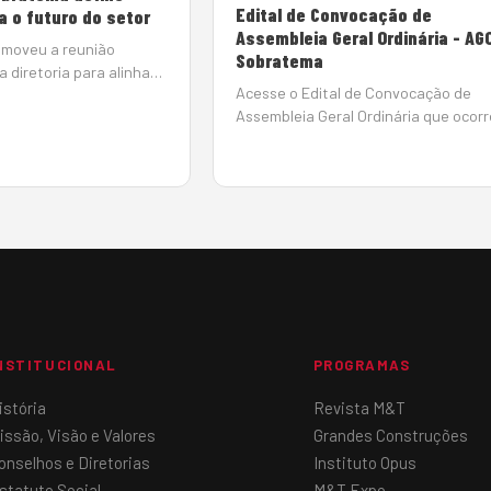
Edital de Convocação de
ra o futuro do setor
Assembleia Geral Ordinária - AGO
moveu a reunião
Sobratema
 diretoria para alinhar
Acesse o Edital de Convocação de
utir tendências e definir
Assembleia Geral Ordinária que ocorr
o futuro sustentável do
no próximo dia 18 de maio de 2026. Cl
inas e equipamentos. O
aqui para acesso ao PDF. Chapas
so Mamede, presidente
candidatas: Chapa 01: Clique aqui p
acessar Chapa 02: Clique aqui para
acessar&nbsp…
NSTITUCIONAL
PROGRAMAS
istória
Revista M&T
issão, Visão e Valores
Grandes Construções
onselhos e Diretorias
Instituto Opus
statuto Social
M&T Expo