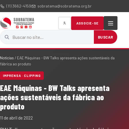
(11) 3662-4159
sobratema@sobratema.org.br
ASSOCIE-SE
Buscar no site
BUSCAR
Notícias
/
EAE Máquinas - BW Talks apresenta ações sustentáveis da
fábrica ao produto
IMPRENSA · CLIPPING
EAE Máquinas - BW Talks apresenta
ações sustentáveis da fábrica ao
produto
11 de abril de 2022