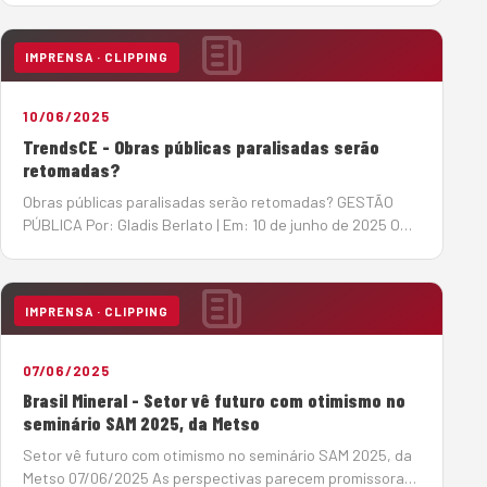
máquinas pesadas tem se reorganizado em busca de
soluções de créd…
IMPRENSA · CLIPPING
10/06/2025
TrendsCE - Obras públicas paralisadas serão
retomadas?
Obras públicas paralisadas serão retomadas? GESTÃO
PÚBLICA Por: Gladis Berlato | Em: 10 de junho de 2025 O
Tribunal de Contas da União (TCU) acenou com a
esperada notícia de retomada de obras públicas
paralisadas, algumas delas h&a…
IMPRENSA · CLIPPING
07/06/2025
Brasil Mineral - Setor vê futuro com otimismo no
seminário SAM 2025, da Metso
Setor vê futuro com otimismo no seminário SAM 2025, da
Metso 07/06/2025 As perspectivas parecem promissoras,