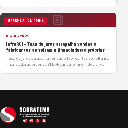
para o período 2025-2029, no setor de infraestrutura, um
dos grandes mercados para os produtores de agregados,
os investimentos devem somar R$ 1,02 tri…
IMPRENSA · CLIPPING
05/06/2025
InfraROI - Taxa de juros atrapalha vendas e
fabricantes se voltam a financiadoras próprias
Taxa de juros atrapalha vendas e fabricantes se voltam a
financiadoras próprias BMC-Hyundai e Irmen, dealer da
Sany, encontram alternativas para conseguir crédito para
seus clientes e contornar a taxa de juros crescente
Por João Monteiro em 5 de Junho de…