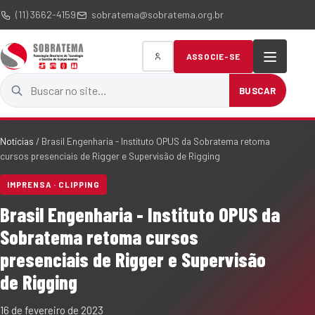
(11) 3662-4159
sobratema@sobratema.org.br
ASSOCIE-SE
Buscar no site
BUSCAR
Notícias
/
Brasil Engenharia - Instituto OPUS da Sobratema retoma
cursos presenciais de Rigger e Supervisão de Rigging
IMPRENSA · CLIPPING
Brasil Engenharia - Instituto OPUS da
Sobratema retoma cursos
presenciais de Rigger e Supervisão
de Rigging
16 de fevereiro de 2023