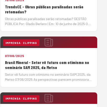
10/06/2025
TrendsCE - Obras públicas paralisadas serão
retomadas?
Obras públicas paralisadas serão retomadas? GESTÃO
PÚBLICA Por: Gladis Berlato | Em: 10 de junho de 2025 O
Tribunal de Contas da União (TCU) acenou com a
esperada notícia de retomada de obras públicas
paralisadas, algumas delas h&a…
IMPRENSA · CLIPPING
07/06/2025
Brasil Mineral - Setor vê futuro com otimismo no
seminário SAM 2025, da Metso
Setor vê futuro com otimismo no seminário SAM 2025, da
Metso 07/06/2025 As perspectivas parecem promissoras,
para o período 2025-2029, no setor de infraestrutura, um
dos grandes mercados para os produtores de agregados,
os investimentos devem somar R$ 1,02 tri…
IMPRENSA · CLIPPING