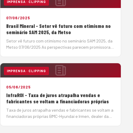
IMPRENSA · CLIPPING
07/06/2025
Brasil Mineral - Setor vê futuro com otimismo no
seminário SAM 2025, da Metso
Setor vê futuro com otimismo no seminário SAM 2025, da
Metso 07/06/2025 As perspectivas parecem promissoras,
para o período 2025-2029, no setor de infraestrutura, um
dos grandes mercados para os produtores de agregados,
os investimentos devem somar R$ 1,02 tri…
IMPRENSA · CLIPPING
05/06/2025
InfraROI - Taxa de juros atrapalha vendas e
fabricantes se voltam a financiadoras próprias
Taxa de juros atrapalha vendas e fabricantes se voltam a
financiadoras próprias BMC-Hyundai e Irmen, dealer da
Sany, encontram alternativas para conseguir crédito para
seus clientes e contornar a taxa de juros crescente