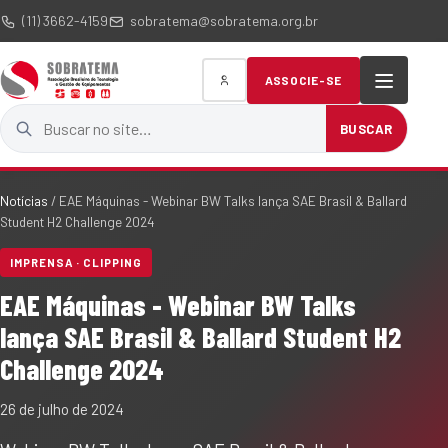
(11) 3662-4159
sobratema@sobratema.org.br
ASSOCIE-SE
Buscar no site
BUSCAR
Notícias
/
EAE Máquinas - Webinar BW Talks lança SAE Brasil & Ballard
Student H2 Challenge 2024
IMPRENSA · CLIPPING
EAE Máquinas - Webinar BW Talks
lança SAE Brasil & Ballard Student H2
Challenge 2024
26 de julho de 2024