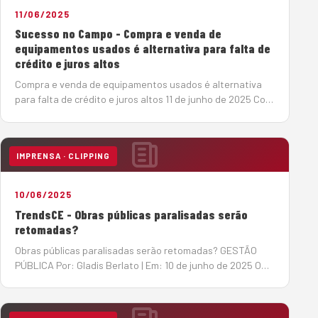
11/06/2025
Sucesso no Campo - Compra e venda de
equipamentos usados é alternativa para falta de
crédito e juros altos
Compra e venda de equipamentos usados é alternativa
para falta de crédito e juros altos 11 de junho de 2025 Com
a taxa básica de juros elevada (14,75%), o mercado de
máquinas pesadas tem se reorganizado em busca de
soluções de créd…
IMPRENSA · CLIPPING
10/06/2025
TrendsCE - Obras públicas paralisadas serão
retomadas?
Obras públicas paralisadas serão retomadas? GESTÃO
PÚBLICA Por: Gladis Berlato | Em: 10 de junho de 2025 O
Tribunal de Contas da União (TCU) acenou com a
esperada notícia de retomada de obras públicas
paralisadas, algumas delas h&a…