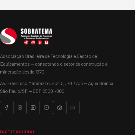
Por João Monteiro em 5 de Junho de…
Associação Brasileira de Tecnologia e Gestão de
Equipamentos — conectando o setor de construção e
mineração desde 1970.
Av. Francisco Matarazzo, 404 Cj. 701/703 — Água Branca,
São Paulo/SP — CEP 05001-000
INSTITUCIONAL