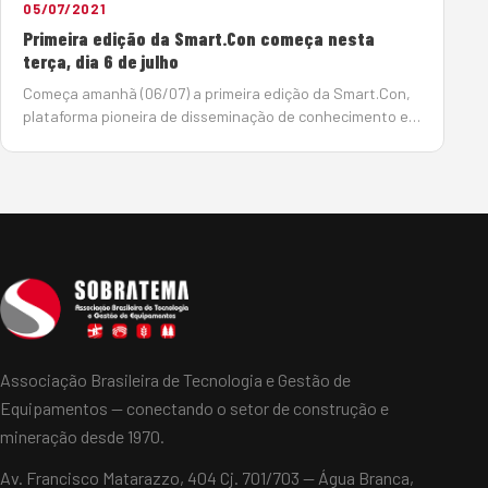
05/07/2021
Primeira edição da Smart.Con começa nesta
terça, dia 6 de julho
Começa amanhã (06/07) a primeira edição da Smart.Con,
plataforma pioneira de disseminação de conhecimento em
novas tecnologias e inovação, que abrigará uma extensa
grade de palestras dividida em quatro pilares (Engenh…
Associação Brasileira de Tecnologia e Gestão de
Equipamentos — conectando o setor de construção e
mineração desde 1970.
Av. Francisco Matarazzo, 404 Cj. 701/703 — Água Branca,