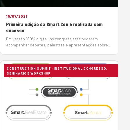
15/07/2021
Primeira edição da Smart.Con é realizada com
sucesso
Em versão 100% digital, os congressistas puderam
acompanhar debates, palestras e apresentações sobre
produtos, estudos, métodos e processos inovadores já
praticados na construção civil, além de todas as tendê…
CONSTRUCTION SUMMIT · INSTITUCIONAL CONGRESSO,
SEMINÁRIO E WORKSHOP