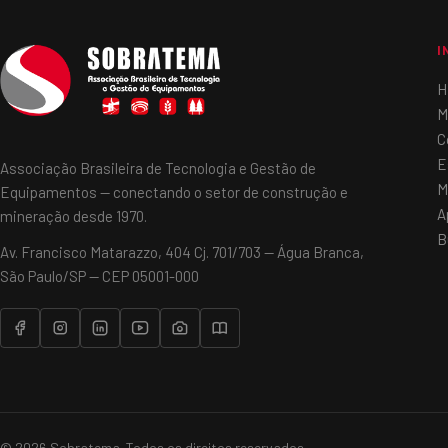
I
H
M
C
E
Associação Brasileira de Tecnologia e Gestão de
M
Equipamentos — conectando o setor de construção e
A
mineração desde 1970.
B
Av. Francisco Matarazzo, 404 Cj. 701/703 — Água Branca,
São Paulo/SP — CEP 05001-000
© 2026 Sobratema. Todos os direitos reservados.