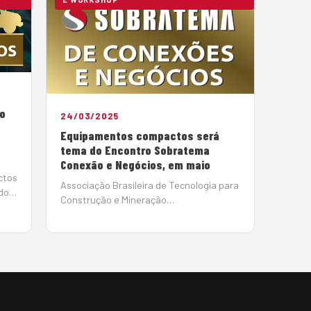
o
24/03/2025
Equipamentos compactos será
tema do Encontro Sobratema
Conexão e Negócios, em maio
ctos
Associação Brasileira de Tecnologia para
do
Construção e Mineração
(Sobratema) desenvolveu um nova
iniciativa para integrar fabricantes de
máquinas aos usuários, locadores,
construtoras e compradores. O Encontro
Sobra…