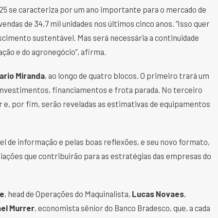
25 se caracteriza por um ano importante para o mercado de
endas de 34,7 mil unidades nos últimos cinco anos. “Isso quer
cimento sustentável. Mas será necessária a continuidade
ção e do agronegócio”, afirma.
ario Miranda
, ao longo de quatro blocos. O primeiro trará um
nvestimentos, financiamentos e frota parada. No terceiro
 e, por fim, serão reveladas as estimativas de equipamentos
vel de informação e pelas boas reflexões, e seu novo formato,
iações que contribuirão para as estratégias das empresas do
ke
, head de Operações do Maquinalista,
Lucas Novaes
,
el Murrer
, economista sênior do Banco Bradesco, que, a cada