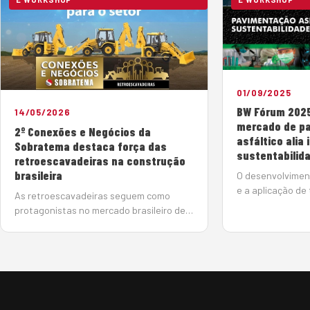
01/09/2025
BW Fórum 202
14/05/2026
mercado de p
2º Conexões e Negócios da
asfáltico alia
Sobratema destaca força das
sustentabilid
retroescavadeiras na construção
brasileira
O desenvolvimen
e a aplicação de
As retroescavadeiras seguem como
têm contribuído 
protagonistas no mercado brasileiro de
produtividade, ot
linha amarela, impulsionadas pela
impactos ambient
versatilidade, pelo retorno sobre o
reaproveitament
investimento e pela ampla aplicação em
mercado de pav
obras de diferentes portes. O cenário
atual do segmento estará em debat…