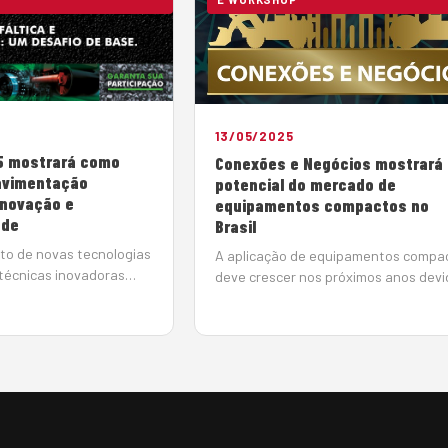
13/05/2025
5 mostrará como
Conexões e Negócios mostrará 
avimentação
potencial do mercado de
 inovação e
equipamentos compactos no
ade
Brasil
to de novas tecnologias
A aplicação de equipamentos compa
 técnicas inovadoras
deve crescer nos próximos anos devi
para elevar a
as boas perspectivas nas áreas de
imizar recursos, reduzir
infraestrutura, construção civil,
ais e ampliar o
habitação de interesse social e
o de materiais no
saneamento. Para demonstrar o
imentaç&atil…
potencial desse me…