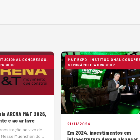
TITUCIONAL CONGRESSO,
M&T EXPO · INSTITUCIONAL CONGRE
ORKSHOP
SEMINÁRIO E WORKSHOP
oia ARENA M&T 2026,
te e ao ar livre
21/11/2024
onstração ao vivo de
Em 2024, investimentos em
a Messe Muenchen do
infraestrutura devem alcançar