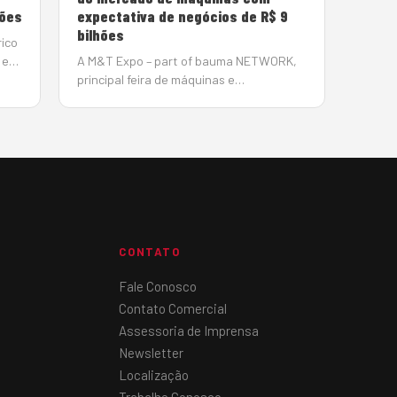
hões
expectativa de negócios de R$ 9
bilhões
rico
s em
A M&T Expo – part of bauma NETWORK,
principal feira de máquinas e
ra e
equipamentos para construção e
mineração da América Latina mostrou a
ões
força do setor na região. Entre os dias 23
e 26 de abril, reuniu, no São…
CONTATO
Fale Conosco
Contato Comercial
Assessoria de Imprensa
Newsletter
Localização