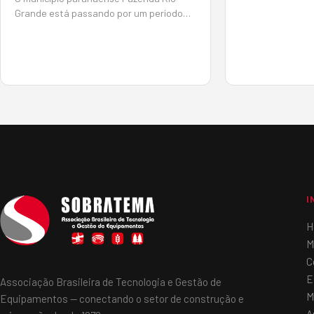
Brasil está lan
Grande está passando por um período
evento itinerante
intenso de desenvolvimento, por meio de
para diferentes 
um amplo volume de investimentos em
equipamentos ma
obras, para se consolidar como um
princ…
importante polo logístico no país. Nesse
contexto, a Messe Muenc…
I
H
M
C
E
Associação Brasileira de Tecnologia e Gestão de
M
Equipamentos — conectando o setor de construção e