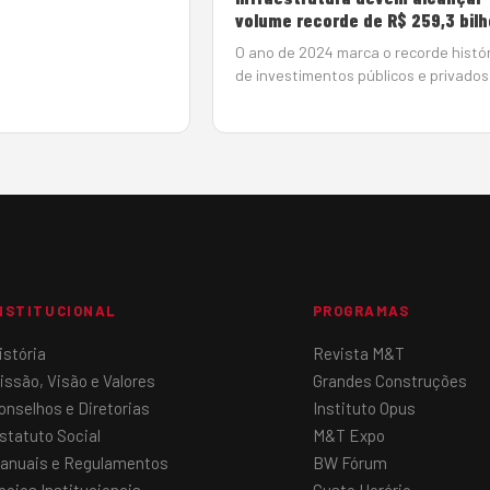
çando a ARENA M&T, um
volume recorde de R$ 259,3 bil
 e ao ar livre que levará
O ano de 2024 marca o recorde histó
regiões do país os
de investimentos públicos e privado
is modernos e as
infraestrutura no Brasil. Dados da
Associação Brasileira da Infraestrutu
Indústrias de Base (ABDIB) apontam
recursos da ordem de R$ 259,3 milh
neste an…
NSTITUCIONAL
PROGRAMAS
istória
Revista M&T
issão, Visão e Valores
Grandes Construções
onselhos e Diretorias
Instituto Opus
statuto Social
M&T Expo
anuais e Regulamentos
BW Fórum