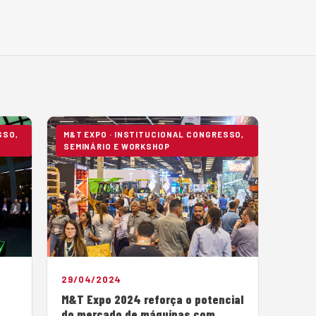
SSO,
M&T EXPO · INSTITUCIONAL CONGRESSO,
SEMINÁRIO E WORKSHOP
29/04/2024
M&T Expo 2024 reforça o potencial
do mercado de máquinas com