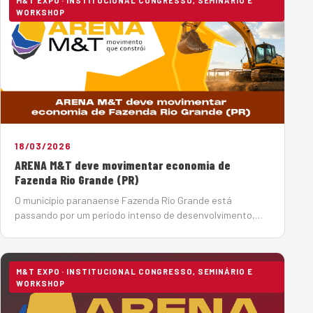
M&T EXPO · INSTITUCIONAL CONGRESSO, SEMINÁRIO E
WORKSHOP
18/03/2026
ARENA M&T deve movimentar economia de
Fazenda Rio Grande (PR)
O município paranaense Fazenda Rio Grande está
passando por um período intenso de desenvolvimento,
por meio de um amplo volume de investimentos em obras,
para se consolidar como um importante polo logístico no
país. Nesse contexto, a Messe Muenc…
M&T EXPO · INSTITUCIONAL CONGRESSO, SEMINÁRIO E
WORKSHOP