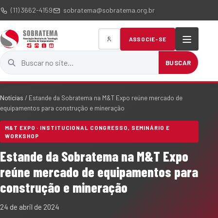
(11) 3662-4159
sobratema@sobratema.org.br
ASSOCIE-SE
Buscar no site
BUSCAR
Notícias
/
Estande da Sobratema na M&T Expo reúne mercado de
equipamentos para construção e mineração
M&T EXPO · INSTITUCIONAL CONGRESSO, SEMINÁRIO E
WORKSHOP
Estande da Sobratema na M&T Expo
reúne mercado de equipamentos para
construção e mineração
24 de abril de 2024