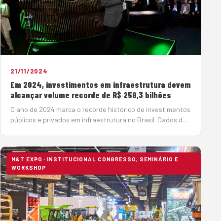
21/11/2024
Em 2024, investimentos em infraestrutura devem
alcançar volume recorde de R$ 259,3 bilhões
O ano de 2024 marca o recorde histórico de investimentos
públicos e privados em infraestrutura no Brasil. Dados da
Associação Brasileira da Infraestrutura e Indústrias de
Base (ABDIB) apontam recursos da ordem de R$ 259,3
milhões neste an…
M&T EXPO · INSTITUCIONAL CONGRESSO, SEMINÁRIO E
WORKSHOP