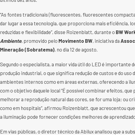
“As fontes tradicionais (fluorescentes, fluorescentes compac
dar lugar a essa tecnologia, que proporciona mais eficiência, lo
reduzidas e flexibilidade”, disse Roizenblatt, durante o
BW Wor
Ambiente
, promovido pelo
Movimento BW
, iniciativa da
Associ
Mineração (Sobratema)
, no dia 12 de agosto.
Segundo o especialista, a maior vida útil do LED é importante 
produção industrial, o que significa redução de custos e do uso
ambientes internos como em áreas externas, oferecendo a il
com o objetivo daquele local “É possível combinar efeitos, qu
melhorar a reprodução natural das cores, se for uma loja; ou c
como em hospitais”, afirmou Roizenblatt, que acrescentou qu
a iluminação pode fornecer condições melhores de aprendizado
Em vias públicas, o diretor técnico da Abilux analisou que a su