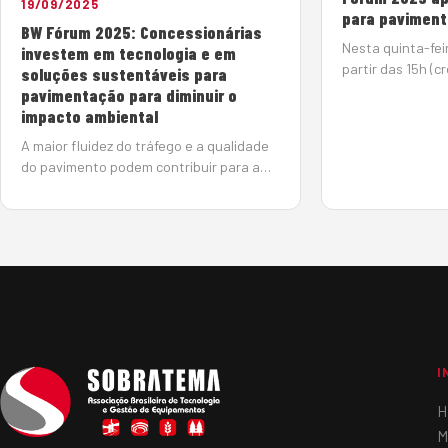
19/09/2025
para paviment
BW Fórum 2025: Concessionárias
Nesta quinta-fei
investem em tecnologia e em
partir das 15h (
soluções sustentáveis para
Fórum vai reunir 
pavimentação para diminuir o
mostrar os avan
impacto ambiental
área de paviment
A maior fluidez do tráfego e a qualidade
o impacto ambien
do pavimento podem contribuir para a
redução das emissões de gases de
efeito estufa (GEE). Segundo os
especialistas do 2º BW Fórum, que
debateu, no dia 18 de setembro, o tema
“Pavimenta&cc…
I
H
M