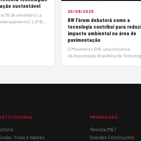
ação sustentável
20/08/2025
ra (18 de setembro), a
BW Fórum debaterá como a
credenciamento), o 2º BW
tecnologia contribui para reduzi
especialistas para
impacto ambiental na área de
ços tecnológicos da
pavimentação
ação, visando diminuir
tal do setor, oti…
O Movimento BW, uma iniciativa
da Associação Brasileira de Tecnolog
para Construção e Mineração
(Sobratema), promoverá no dia 18 de
setembro, a partir das 15h, no CBB –
Centro Brasileiro Britânico, o BW…
NSTITUCIONAL
PROGRAMAS
istória
Revista M&T
issão, Visão e Valores
Grandes Construções