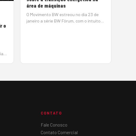
área de máquinas
O Movimento BW estreou no dia 23 de
janeiro a série BW Fórum, com o intuito
r o
de apresentar os principais desafios do
setor de máquinas e equipamentos para
transição energética e para o
enfrentamento das mudanças
climáticas. A…
ia
CONTATO
Fale Conosco
Contato Comercial