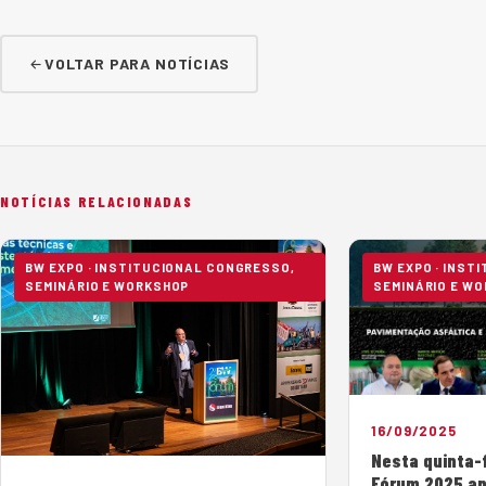
VOLTAR PARA NOTÍCIAS
NOTÍCIAS RELACIONADAS
BW EXPO · INSTITUCIONAL CONGRESSO,
BW EXPO · INST
SEMINÁRIO E WORKSHOP
SEMINÁRIO E W
16/09/2025
Nesta quinta-f
Fórum 2025 ap