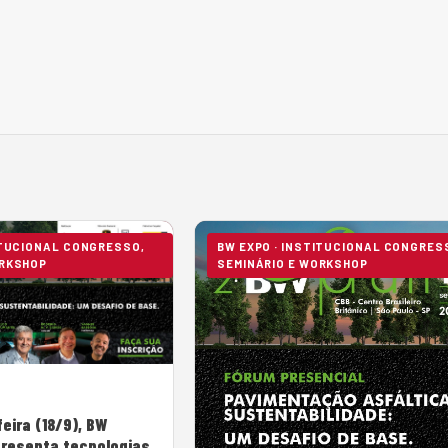
ITUCIONAL CONGRESSO,
BW EXPO · INSTITUCIONAL CONGRES
ORKSHOP
SEMINÁRIO E WORKSHOP
eira (18/9), BW
resenta tecnologias