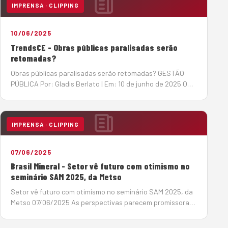
IMPRENSA · CLIPPING
10/06/2025
TrendsCE - Obras públicas paralisadas serão
retomadas?
Obras públicas paralisadas serão retomadas? GESTÃO
PÚBLICA Por: Gladis Berlato | Em: 10 de junho de 2025 O
Tribunal de Contas da União (TCU) acenou com a
esperada notícia de retomada de obras públicas
paralisadas, algumas delas h&a…
IMPRENSA · CLIPPING
07/06/2025
Brasil Mineral - Setor vê futuro com otimismo no
seminário SAM 2025, da Metso
Setor vê futuro com otimismo no seminário SAM 2025, da
Metso 07/06/2025 As perspectivas parecem promissoras,
para o período 2025-2029, no setor de infraestrutura, um
dos grandes mercados para os produtores de agregados,