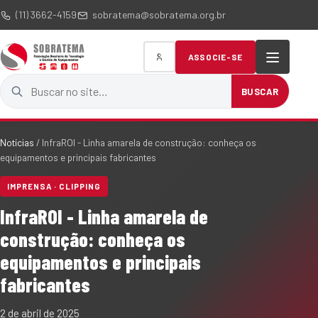
(11) 3662-4159
sobratema@sobratema.org.br
ASSOCIE-SE
Buscar no site
BUSCAR
Notícias
/
InfraROI - Linha amarela de construção: conheça os
equipamentos e principais fabricantes
IMPRENSA · CLIPPING
InfraROI - Linha amarela de
construção: conheça os
equipamentos e principais
fabricantes
2 de abril de 2025