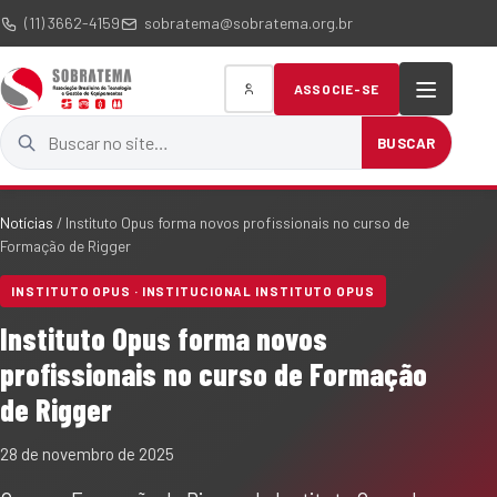
(11) 3662-4159
sobratema@sobratema.org.br
ASSOCIE-SE
Buscar no site
BUSCAR
Notícias
/
Instituto Opus forma novos profissionais no curso de
Formação de Rigger
INSTITUTO OPUS · INSTITUCIONAL INSTITUTO OPUS
Instituto Opus forma novos
profissionais no curso de Formação
de Rigger
28 de novembro de 2025