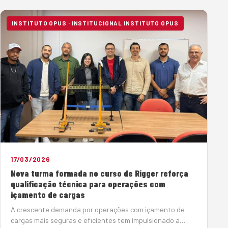
objetivo de atender à norma Petrobras N-2869, que
estabelece diretrizes rigorosas …
INSTITUTO OPUS · INSTITUCIONAL INSTITUTO OPUS
17/03/2026
Nova turma formada no curso de Rigger reforça
qualificação técnica para operações com
içamento de cargas
A crescente demanda por operações com içamento de
cargas mais seguras e eficientes tem impulsionado a