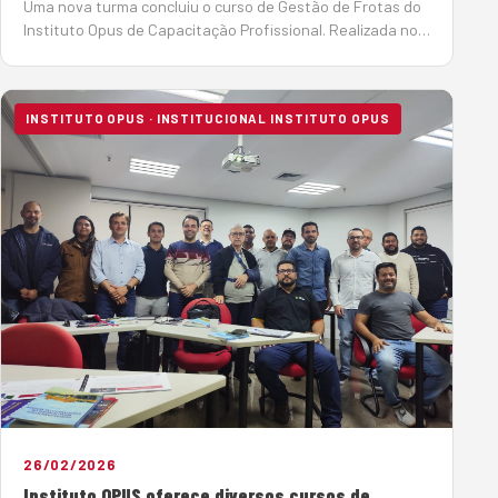
Uma nova turma concluiu o curso de Gestão de Frotas do
Instituto Opus de Capacitação Profissional. Realizada nos
dias 26 e 27 de fevereiro, na sede da Sobratema, em São
Paulo, o curso reuniu 11 profissionais do setor. Com base
no livro Gerenciamen…
INSTITUTO OPUS · INSTITUCIONAL INSTITUTO OPUS
26/02/2026
Instituto OPUS oferece diversos cursos de