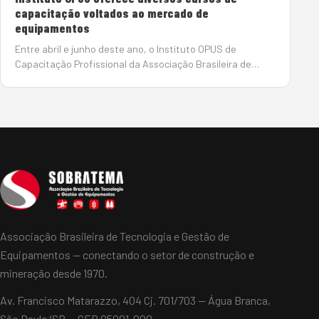
capacitação voltados ao mercado de
equipamentos
Entre abril e junho deste ano, o Instituto OPUS de
Capacitação Profissional da Associação Brasileira de
Tecnologia e Gestão de Equipamentos
(Sobratema) oferece uma diversidade de cursos de
capacitação voltados à &a…
Associação Brasileira de Tecnologia e Gestão de
Equipamentos — conectando o setor de construção e
mineração desde 1970.
Av. Francisco Matarazzo, 404 Cj. 701/703 — Água Branca,
São Paulo/SP — CEP 05001-000