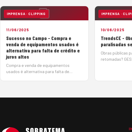
IMPRENSA · CLIPPING
IMPRENSA · CLIP
11/06/2025
10/06/2025
Sucesso no Campo - Compra e
TrendsCE - Ob
venda de equipamentos usados é
paralisadas s
alternativa para falta de crédito e
Obras públicas p
juros altos
retomadas? GES
Compra e venda de equipamentos
Gladis Berlato | 
usados é alternativa para falta de
O Tribunal de Co
crédito e juros altos 11 de junho de 2025
acenou com a es
Com a taxa básica de juros elevada
retomada de obra
(14,75%), o mercado de máquinas
algumas delas 
pesadas tem se reorganizado em busca
de soluções de créd…
I