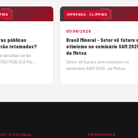
PING
IMPRENSA · CLIPPING
07/06/2025
ras públicas
Brasil Mineral - Setor vê futuro
erão retomadas?
otimismo no seminário SAM 202
da Metso
aralisadas serão
TÃO PÚBLICA Por:
Setor vê futuro com otimismo no
Em: 10 de junho de 2025
seminário SAM 2025, da Metso
ntas da União (TCU)
07/06/2025 As perspectivas parece
perada notícia de
promissoras, para o período 2025-20
s públicas paralisadas,
no setor de infraestrutura, um dos
h&a…
grandes mercados para os produtor
de agregados, os investimentos dev
somar R$ 1,02 tri…
NSTITUCIONAL
PROGRAMAS