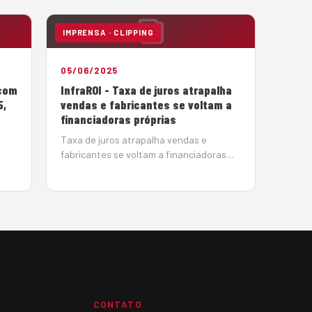
IMPRENSA · CLIPPING
05/06/2025
 com
InfraROI - Taxa de juros atrapalha
5,
vendas e fabricantes se voltam a
financiadoras próprias
Taxa de juros atrapalha vendas e
fabricantes se voltam a financiadoras
m
próprias BMC-Hyundai e Irmen, dealer da
29,
Sany, encontram alternativas para
conseguir crédito para seus clientes e
es
contornar a taxa de juros crescente
em
Por João Monteiro em 5 de Junho de…
CONTATO