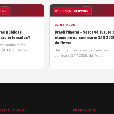
PING
IMPRENSA · CLIPPING
07/06/2025
ras públicas
Brasil Mineral - Setor vê futuro
erão retomadas?
otimismo no seminário SAM 202
da Metso
aralisadas serão
TÃO PÚBLICA Por:
Setor vê futuro com otimismo no
Em: 10 de junho de 2025
seminário SAM 2025, da Metso
ntas da União (TCU)
07/06/2025 As perspectivas parece
perada notícia de
promissoras, para o período 2025-20
s públicas paralisadas,
no setor de infraestrutura, um dos
h&a…
grandes mercados para os produtor
de agregados, os investimentos dev
somar R$ 1,02 tri…
NSTITUCIONAL
PROGRAMAS