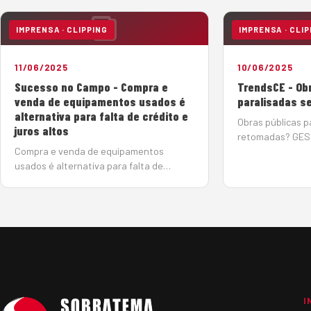
IMPRENSA · CLIPPING
IMPRENSA · CLIP
11/06/2025
10/06/2025
Sucesso no Campo - Compra e
TrendsCE - Ob
venda de equipamentos usados é
paralisadas s
alternativa para falta de crédito e
Obras públicas p
juros altos
retomadas? GES
Compra e venda de equipamentos
Gladis Berlato | 
usados é alternativa para falta de
O Tribunal de Co
crédito e juros altos 11 de junho de 2025
acenou com a es
Com a taxa básica de juros elevada
retomada de obra
(14,75%), o mercado de máquinas
algumas delas 
pesadas tem se reorganizado em busca
de soluções de créd…
I