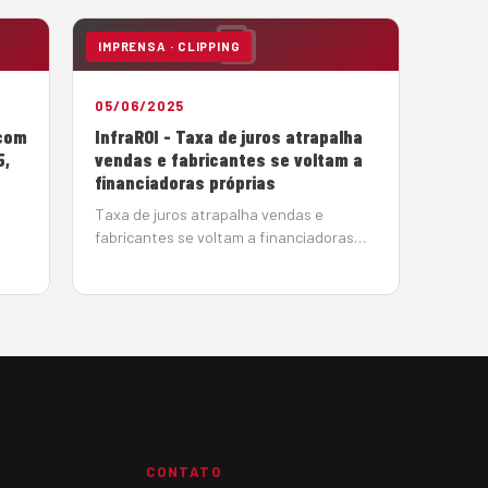
IMPRENSA · CLIPPING
05/06/2025
 com
InfraROI - Taxa de juros atrapalha
5,
vendas e fabricantes se voltam a
financiadoras próprias
Taxa de juros atrapalha vendas e
fabricantes se voltam a financiadoras
m
próprias BMC-Hyundai e Irmen, dealer da
29,
Sany, encontram alternativas para
conseguir crédito para seus clientes e
es
contornar a taxa de juros crescente
em
Por João Monteiro em 5 de Junho de…
CONTATO