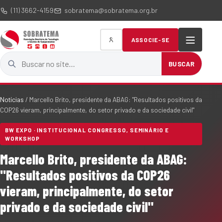
(11) 3662-4159
sobratema@sobratema.org.br
ASSOCIE-SE
Buscar no site
BUSCAR
Notícias
/
Marcello Brito, presidente da ABAG: "Resultados positivos da
COP26 vieram, principalmente, do setor privado e da sociedade civil"
BW EXPO · INSTITUCIONAL CONGRESSO, SEMINÁRIO E
WORKSHOP
Marcello Brito, presidente da ABAG:
"Resultados positivos da COP26
vieram, principalmente, do setor
privado e da sociedade civil"