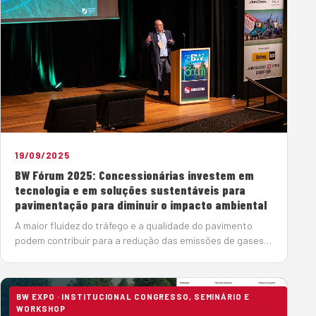
19/09/2025
BW Fórum 2025: Concessionárias investem em
tecnologia e em soluções sustentáveis para
pavimentação para diminuir o impacto ambiental
A maior fluidez do tráfego e a qualidade do pavimento
podem contribuir para a redução das emissões de gases
de efeito estufa (GEE). Segundo os especialistas do 2º BW
Fórum, que debateu, no dia 18 de setembro, o tema
“Pavimenta&cc…
BW EXPO · INSTITUCIONAL CONGRESSO, SEMINÁRIO E
WORKSHOP