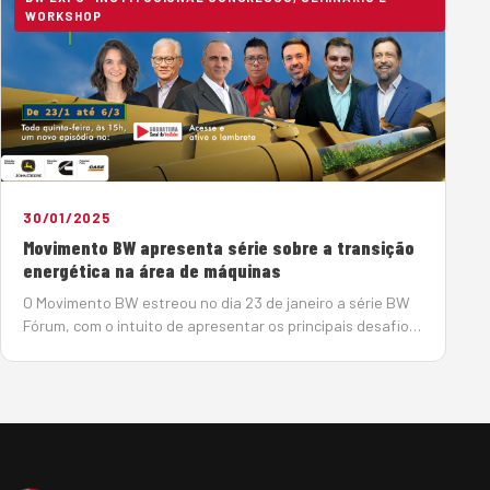
WORKSHOP
30/01/2025
Movimento BW apresenta série sobre a transição
energética na área de máquinas
O Movimento BW estreou no dia 23 de janeiro a série BW
Fórum, com o intuito de apresentar os principais desafios
do setor de máquinas e equipamentos para transição
energética e para o enfrentamento das mudanças
climáticas. A…