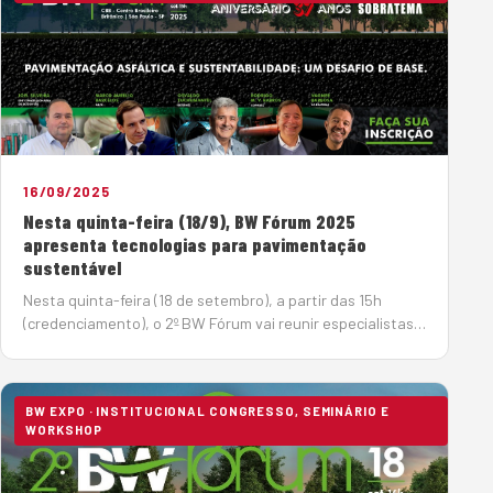
16/09/2025
Nesta quinta-feira (18/9), BW Fórum 2025
apresenta tecnologias para pavimentação
sustentável
Nesta quinta-feira (18 de setembro), a partir das 15h
(credenciamento), o 2º BW Fórum vai reunir especialistas
para mostrar os avanços tecnológicos da área de
pavimentação, visando diminuir o impacto ambiental do
setor, oti…
BW EXPO · INSTITUCIONAL CONGRESSO, SEMINÁRIO E
WORKSHOP