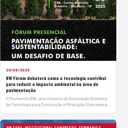
20/08/2025
BW Fórum debaterá como a tecnologia contribui
para reduzir o impacto ambiental na área de
pavimentação
O Movimento BW, uma iniciativa da Associação Brasileira
de Tecnologia para Construção e Mineração (Sobratema),
promoverá no dia 18 de setembro, a partir das 15h, no CBB
– Centro Brasileiro Britânico, o BW…
BW EXPO · INSTITUCIONAL CONGRESSO, SEMINÁRIO E