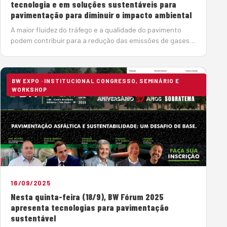
tecnologia e em soluções sustentáveis para
pavimentação para diminuir o impacto ambiental
A maior fluidez do tráfego e a qualidade do pavimento
podem contribuir para a redução das emissões de gases
de efeito estufa (GEE). Segundo os especialistas do 2º BW
Fórum, que debateu, no dia 18 de setembro, o tema
“Pavimenta&cc…
BW EXPO · INSTITUCIONAL CONGRESSO, SEMINÁRIO E
WORKSHOP
16/09/2025
Nesta quinta-feira (18/9), BW Fórum 2025
apresenta tecnologias para pavimentação
sustentável