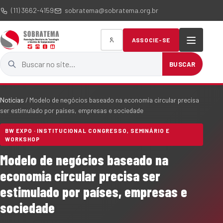
(11) 3662-4159
sobratema@sobratema.org.br
ASSOCIE-SE
Buscar no site
BUSCAR
Notícias
/
Modelo de negócios baseado na economia circular precisa
ser estimulado por países, empresas e sociedade
BW EXPO · INSTITUCIONAL CONGRESSO, SEMINÁRIO E
WORKSHOP
Modelo de negócios baseado na
economia circular precisa ser
estimulado por países, empresas e
sociedade