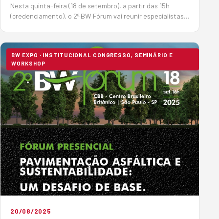
Nesta quinta-feira (18 de setembro), a partir das 15h
(credenciamento), o 2º BW Fórum vai reunir especialistas
para mostrar os avanços tecnológicos da área de
pavimentação, visando diminuir o impacto ambiental do
setor, oti…
BW EXPO · INSTITUCIONAL CONGRESSO, SEMINÁRIO E
WORKSHOP
20/08/2025