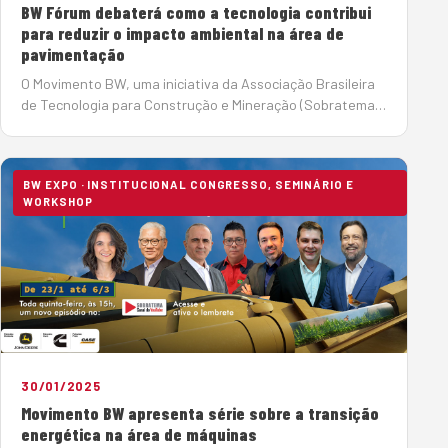
BW Fórum debaterá como a tecnologia contribui
para reduzir o impacto ambiental na área de
pavimentação
O Movimento BW, uma iniciativa da Associação Brasileira
de Tecnologia para Construção e Mineração (Sobratema),
promoverá no dia 18 de setembro, a partir das 15h, no CBB
– Centro Brasileiro Britânico, o BW…
BW EXPO · INSTITUCIONAL CONGRESSO, SEMINÁRIO E
WORKSHOP
30/01/2025
Movimento BW apresenta série sobre a transição
energética na área de máquinas