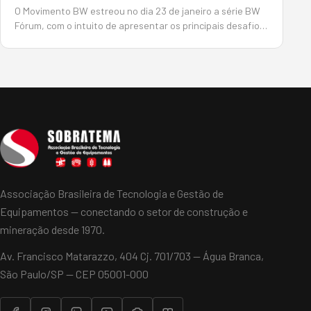
O Movimento BW estreou no dia 23 de janeiro a série BW
Fórum, com o intuito de apresentar os principais desafios
do setor de máquinas e equipamentos para transição
energética e para o enfrentamento das mudanças
climáticas. A…
Associação Brasileira de Tecnologia e Gestão de
Equipamentos — conectando o setor de construção e
mineração desde 1970.
Av. Francisco Matarazzo, 404 Cj. 701/703 — Água Branca,
São Paulo/SP — CEP 05001-000