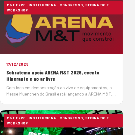
M&T EXPO · INSTITUCIONAL CONGRESSO, SEMINÁRIO E
WORKSHOP
17/12/2025
Sobratema apoia ARENA M&T 2026, evento
itinerante e ao ar livre
Com foco em demonstração ao vivo de equipamentos, a
Messe Muenchen do Brasil está lançando a ARENA M&T,
um evento itinerante e ao ar livre que levará para
diferentes regiões do país os equipamentos mais
modernos e as princ…
M&T EXPO · INSTITUCIONAL CONGRESSO, SEMINÁRIO E
WORKSHOP