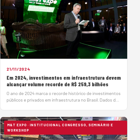
21/11/2024
Em 2024, investimentos em infraestrutura devem
alcançar volume recorde de R$ 259,3 bilhões
O ano de 2024 marca o recorde histórico de investimentos
públicos e privados em infraestrutura no Brasil. Dados da
Associação Brasileira da Infraestrutura e Indústrias de
Base (ABDIB) apontam recursos da ordem de R$ 259,3
milhões neste an…
M&T EXPO · INSTITUCIONAL CONGRESSO, SEMINÁRIO E
WORKSHOP