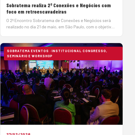
Sobratema realiza 2º Conexões e Negócios com
foco em retroescavadeiras
O 2º Encontro Sobratema de Conexões e Negócios será
realizado no dia 21 de maio, em São Paulo, com o objetivo
de integrar fabricantes de máquinas a usuários,
locadores, construtoras e compradores de
retroescavadeiras, promo…
SOBRATEMA EVENTOS · INSTITUCIONAL CONGRESSO,
SEMINÁRIO E WORKSHOP
27/02/2026