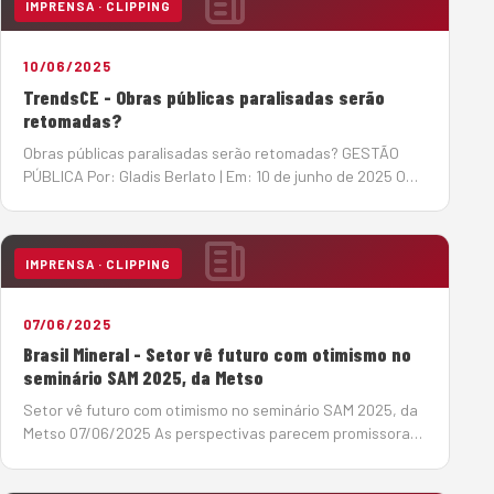
IMPRENSA · CLIPPING
10/06/2025
TrendsCE - Obras públicas paralisadas serão
retomadas?
Obras públicas paralisadas serão retomadas? GESTÃO
PÚBLICA Por: Gladis Berlato | Em: 10 de junho de 2025 O
Tribunal de Contas da União (TCU) acenou com a
esperada notícia de retomada de obras públicas
paralisadas, algumas delas h&a…
IMPRENSA · CLIPPING
07/06/2025
Brasil Mineral - Setor vê futuro com otimismo no
seminário SAM 2025, da Metso
Setor vê futuro com otimismo no seminário SAM 2025, da
Metso 07/06/2025 As perspectivas parecem promissoras,
para o período 2025-2029, no setor de infraestrutura, um
dos grandes mercados para os produtores de agregados,