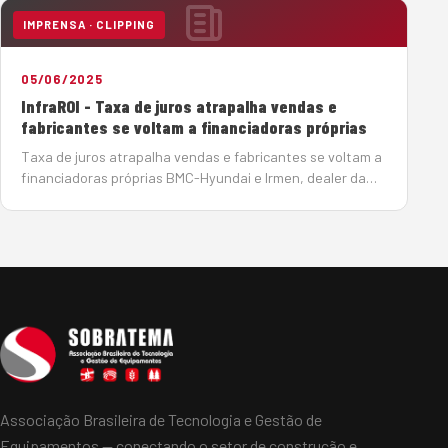
os investimentos devem somar R$ 1,02 tri…
IMPRENSA · CLIPPING
05/06/2025
InfraROI - Taxa de juros atrapalha vendas e
fabricantes se voltam a financiadoras próprias
Taxa de juros atrapalha vendas e fabricantes se voltam a
financiadoras próprias BMC-Hyundai e Irmen, dealer da
Sany, encontram alternativas para conseguir crédito para
seus clientes e contornar a taxa de juros crescente
Por João Monteiro em 5 de Junho de…
Associação Brasileira de Tecnologia e Gestão de
Equipamentos — conectando o setor de construção e