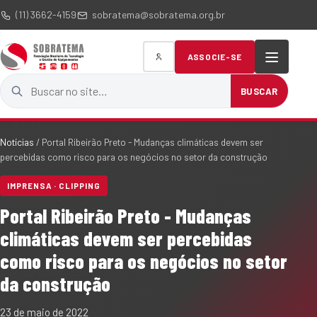
(11) 3662-4159
sobratema@sobratema.org.br
ASSOCIE-SE
Buscar no site
BUSCAR
Notícias
/
Portal Ribeirão Preto - Mudanças climáticas devem ser
percebidas como risco para os negócios no setor da construção
IMPRENSA · CLIPPING
Portal Ribeirão Preto - Mudanças
climáticas devem ser percebidas
como risco para os negócios no setor
da construção
23 de maio de 2022