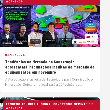
WORKSHOP
08/10/2025
Tendências no Mercado da Construção
apresentará informações inéditas do mercado de
equipamentos em novembro
A Associação Brasileira de Tecnologia para Construção e
Mineração (Sobratema) realizará a 20ª edição do
Tendências no Mercado da Construção, em formato
presencial para convidados e patrocinado…
TENDENCIAS · INSTITUCIONAL CONGRESSO, SEMINÁRIO E
WORKSHOP