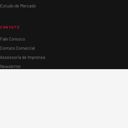
Estudo de Mercado
CONTATO
Fale Conosco
Contato Comercial
Assessoria de Imprensa
Newsletter
Localização
Trabalhe Conosco
© 2026 Sobratema. Todos os direitos reservados.
Política de privacidade
· Desenvolvido por Agência WK