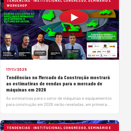
TENDENCIAS · INSTITUCIONAL CONGRESSO, SEMINÁRIO E
WORKSHOP
17/11/2025
Tendências no Mercado da Construção mostrará
as estimativas de vendas para o mercado de
máquinas em 2026
As estimativas para o setor de máquinas e equipamentos
para construção em 2026 serão reveladas, em primeira
mão, pela Associação Brasileira de Tecnologia para
Construção e Mineração (Sobratema), dur…
TENDENCIAS · INSTITUCIONAL CONGRESSO, SEMINÁRIO E