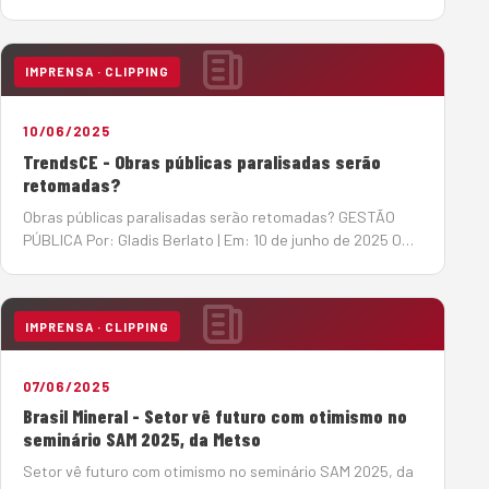
a taxa básica de juros elevada (14,75%), o mercado de
máquinas pesadas tem se reorganizado em busca de
soluções de créd…
IMPRENSA · CLIPPING
10/06/2025
TrendsCE - Obras públicas paralisadas serão
retomadas?
Obras públicas paralisadas serão retomadas? GESTÃO
PÚBLICA Por: Gladis Berlato | Em: 10 de junho de 2025 O
Tribunal de Contas da União (TCU) acenou com a
esperada notícia de retomada de obras públicas
paralisadas, algumas delas h&a…
IMPRENSA · CLIPPING
07/06/2025
Brasil Mineral - Setor vê futuro com otimismo no
seminário SAM 2025, da Metso
Setor vê futuro com otimismo no seminário SAM 2025, da