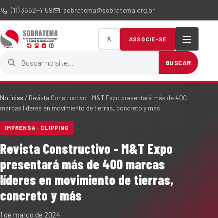
(11) 3662-4159
sobratema@sobratema.org.br
ASSOCIE-SE
Buscar no site
BUSCAR
Notícias
/
Revista Constructivo - M&T Expo presentará más de 400
marcas líderes en movimiento de tierras, concreto y más
IMPRENSA · CLIPPING
Revista Constructivo - M&T Expo
presentará más de 400 marcas
líderes en movimiento de tierras,
concreto y más
1 de março de 2024