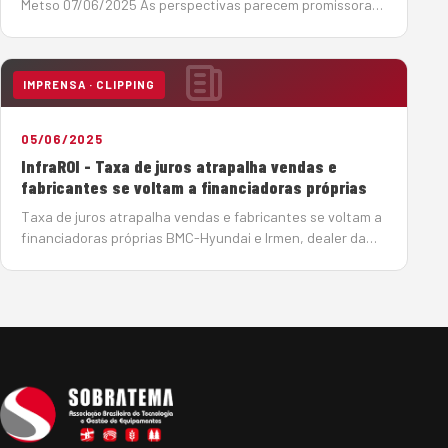
Metso 07/06/2025 As perspectivas parecem promissoras,
para o período 2025-2029, no setor de infraestrutura, um
dos grandes mercados para os produtores de agregados,
os investimentos devem somar R$ 1,02 tri…
IMPRENSA · CLIPPING
05/06/2025
InfraROI - Taxa de juros atrapalha vendas e
fabricantes se voltam a financiadoras próprias
Taxa de juros atrapalha vendas e fabricantes se voltam a
financiadoras próprias BMC-Hyundai e Irmen, dealer da
Sany, encontram alternativas para conseguir crédito para
seus clientes e contornar a taxa de juros crescente
Por João Monteiro em 5 de Junho de…