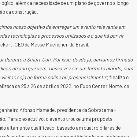
lógico, além da necessidade de um plano de governo a longo
ção da construção.
ngimos nosso objetivo de entregar um evento relevante em
as tecnologias e processos utilizados e o que há por vir
ickert, CEO da Messe Muenchen do Brasil.
 durante a Smart.Con. Por isso, desde já, deixamos firmado
edição no ano que vem. Dessa vez em um formato híbrido, com
sitar, seja de forma online ou presencialmente”,
finaliza o
lizada de 25 a 26 de abril de 2022, no Expo Center Norte, de
ngenheiro Afonso Mamede, presidente da Sobratema –
ção. Para o executivo, o evento trouxe uma proposta
do altamente qualificado, baseado em quatro pilares de
 relevantes e atuais para a competitividade nos ambientes