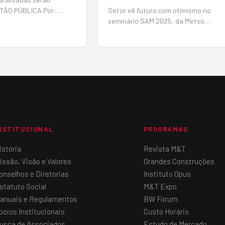
TÃO PÚBLICA Por:
Setor vê futuro com otimismo no
Em: 10 de junho de 2025
seminário SAM 2025, da Metso
ntas da União (TCU)
07/06/2025 As perspectivas parece
perada notícia de
promissoras, para o período 2025-20
s públicas paralisadas,
no setor de infraestrutura, um dos
h&a…
grandes mercados para os produtor
de agregados, os investimentos dev
somar R$ 1,02 tri…
NSTITUCIONAL
PROGRAMAS
istória
Revista M&T
issão, Visão e Valores
Grandes Construções
onselhos e Diretorias
Instituto Opus
statuto Social
M&T Expo
anuais e Regulamentos
BW Fórum
poios Institucionais
Custo Horário
usca de Associados
Estudo de Mercado