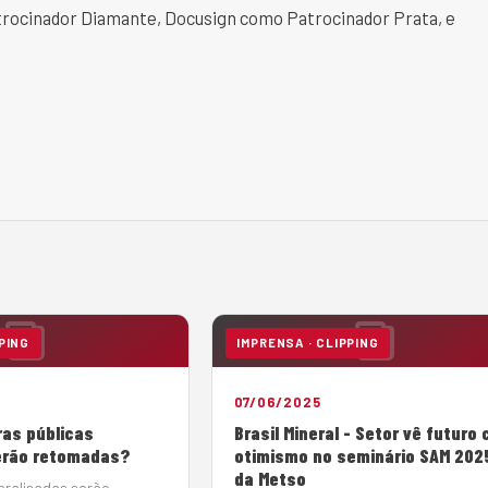
trocinador Diamante, Docusign como Patrocinador Prata, e
PING
IMPRENSA · CLIPPING
07/06/2025
ras públicas
Brasil Mineral - Setor vê futuro
erão retomadas?
otimismo no seminário SAM 202
da Metso
aralisadas serão