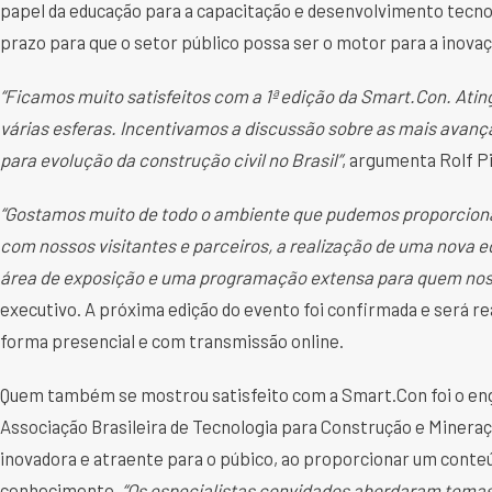
papel da educação para a capacitação e desenvolvimento tecno
prazo para que o setor público possa ser o motor para a inova
“Ficamos muito satisfeitos com a 1ª edição da Smart.Con. Ati
várias esferas. Incentivamos a discussão sobre as mais avançad
para evolução da construção civil no Brasil”
, argumenta Rolf P
“Gostamos muito de todo o ambiente que pudemos proporcionar
com nossos visitantes e parceiros, a realização de uma nova 
área de exposição e uma programação extensa para quem nos vi
executivo. A próxima edição do evento foi confirmada e será rea
forma presencial e com transmissão online.
Quem também se mostrou satisfeito com a Smart.Con foi o e
Associação Brasileira de Tecnologia para Construção e Minera
inovadora e atraente para o púbico, ao proporcionar um conteú
conhecimento.
“Os especialistas convidados abordaram temas