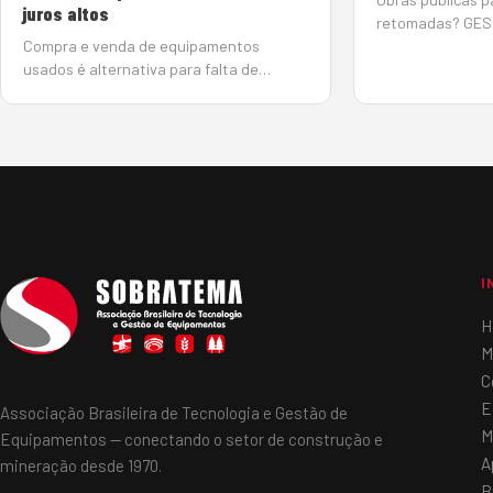
juros altos
retomadas? GES
Compra e venda de equipamentos
Gladis Berlato | 
usados é alternativa para falta de
O Tribunal de Co
crédito e juros altos 11 de junho de 2025
acenou com a es
Com a taxa básica de juros elevada
retomada de obra
(14,75%), o mercado de máquinas
algumas delas 
pesadas tem se reorganizado em busca
de soluções de créd…
I
H
M
C
E
Associação Brasileira de Tecnologia e Gestão de
M
Equipamentos — conectando o setor de construção e
A
mineração desde 1970.
B