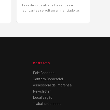
Taxa de juros atrapalha vendas e
fabricantes se voltam a financiadoras
m
próprias BMC-Hyundai e Irmen, dealer da
29,
Sany, encontram alternativas para
conseguir crédito para seus clientes e
es
contornar a taxa de juros crescente
em
Por João Monteiro em 5 de Junho de…
CONTATO
Fale Conosco
Contato Comercial
Assessoria de Imprensa
Newsletter
Localização
Trabalhe Conosco