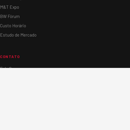
M&T Expo
BW Fórum
Custo Horário
Estudo de Mercado
CONTATO
Fale Conosco
Contato Comercial
Assessoria de Imprensa
Newsletter
Localização
Trabalhe Conosco