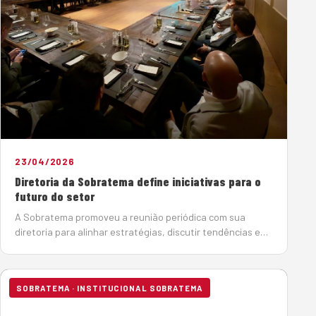
23/04/2026
Diretoria da Sobratema define iniciativas para o
futuro do setor
A Sobratema promoveu a reunião periódica com sua
diretoria para alinhar estratégias, discutir tendências e
definir iniciativas para o futuro sustentável do mercado
de máquinas e equipamentos. O engenheiro Afonso
Mamede, presidente da Sobra…
SOBRATEMA · INSTITUCIONAL SOBRATEMA