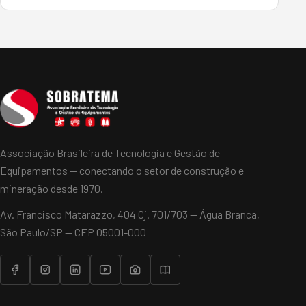
plataforma tecnológica para agilizar e aprimorar a
execução de seus negócios. O Maquinalista Agro utiliza
tecnologia de pont…
Associação Brasileira de Tecnologia e Gestão de
Equipamentos — conectando o setor de construção e
mineração desde 1970.
Av. Francisco Matarazzo, 404 Cj. 701/703 — Água Branca,
São Paulo/SP — CEP 05001-000