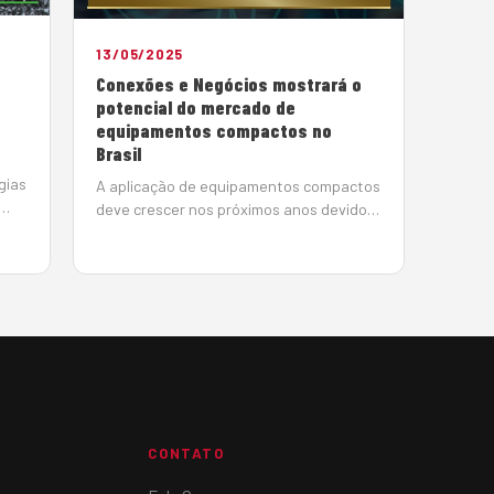
13/05/2025
Conexões e Negócios mostrará o
potencial do mercado de
equipamentos compactos no
Brasil
gias
A aplicação de equipamentos compactos
deve crescer nos próximos anos devido
as boas perspectivas nas áreas de
uzir
infraestrutura, construção civil,
habitação de interesse social e
saneamento. Para demonstrar o
potencial desse me…
CONTATO