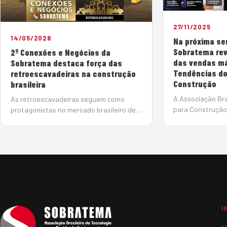
27/11/2025
14/05/2026
Na próxima se
Sobratema rev
2º Conexões e Negócios da
das vendas m
Sobratema destaca força das
Tendências do
retroescavadeiras na construção
Construção
brasileira
A Associação Bra
As retroescavadeiras seguem como
para Construção
protagonistas no mercado brasileiro de
(Sobratema) apr
linha amarela, impulsionadas pela
informações inéd
versatilidade, pelo retorno sobre o
Sobratema do Me
investimento e pela ampla aplicação em
Equipamentos, d
obras de diferentes portes. O cenário
atual do segmento estará em debat…
I