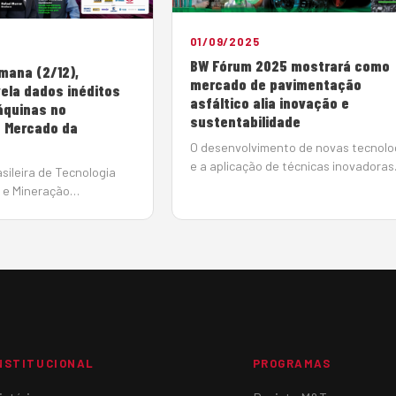
01/09/2025
BW Fórum 2025 mostrará como
mana (2/12),
mercado de pavimentação
ela dados inéditos
asfáltico alia inovação e
áquinas no
sustentabilidade
 Mercado da
O desenvolvimento de novas tecnolo
e a aplicação de técnicas inovadoras
sileira de Tecnologia
têm contribuído para elevar a
 e Mineração
produtividade, otimizar recursos, red
esentará as
impactos ambientais e ampliar o
itas do Estudo
reaproveitamento de materiais no
rcado Brasileiro de
mercado de pavimentaç&atil…
urante a realiza&cced…
NSTITUCIONAL
PROGRAMAS