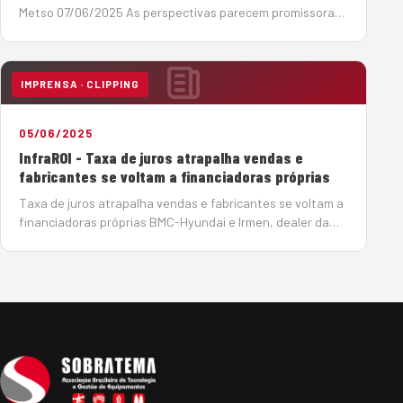
Metso 07/06/2025 As perspectivas parecem promissoras,
para o período 2025-2029, no setor de infraestrutura, um
dos grandes mercados para os produtores de agregados,
os investimentos devem somar R$ 1,02 tri…
IMPRENSA · CLIPPING
05/06/2025
InfraROI - Taxa de juros atrapalha vendas e
fabricantes se voltam a financiadoras próprias
Taxa de juros atrapalha vendas e fabricantes se voltam a
financiadoras próprias BMC-Hyundai e Irmen, dealer da
Sany, encontram alternativas para conseguir crédito para
seus clientes e contornar a taxa de juros crescente
Por João Monteiro em 5 de Junho de…