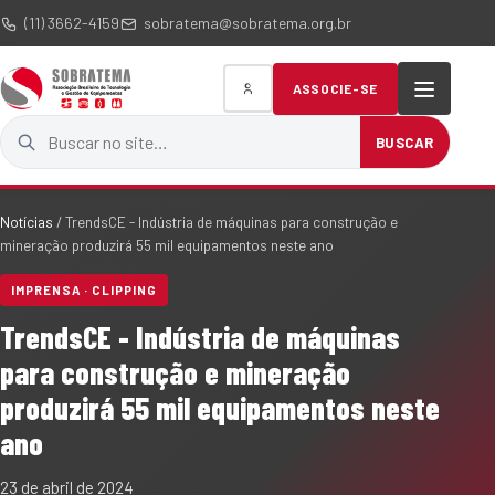
(11) 3662-4159
sobratema@sobratema.org.br
ASSOCIE-SE
Buscar no site
BUSCAR
Notícias
/
TrendsCE - Indústria de máquinas para construção e
mineração produzirá 55 mil equipamentos neste ano
IMPRENSA · CLIPPING
TrendsCE - Indústria de máquinas
para construção e mineração
produzirá 55 mil equipamentos neste
ano
23 de abril de 2024