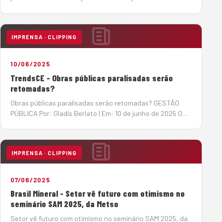
a taxa básica de juros elevada (14,75%), o mercado de
máquinas pesadas tem se reorganizado em busca de
soluções de créd…
IMPRENSA · CLIPPING
10/06/2025
TrendsCE - Obras públicas paralisadas serão
retomadas?
Obras públicas paralisadas serão retomadas? GESTÃO
PÚBLICA Por: Gladis Berlato | Em: 10 de junho de 2025 O
Tribunal de Contas da União (TCU) acenou com a
esperada notícia de retomada de obras públicas
paralisadas, algumas delas h&a…
IMPRENSA · CLIPPING
07/06/2025
Brasil Mineral - Setor vê futuro com otimismo no
seminário SAM 2025, da Metso
Setor vê futuro com otimismo no seminário SAM 2025, da