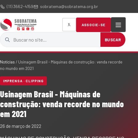
(11) 3662-4159
sobratema@sobratema.org.br
ASSOCIE-SE
Buscar no site
BUSCAR
Notícias
/
Usinagem Brasil - Máquinas de construção: venda recorde
no mundo em 2021
IMPRENSA · CLIPPING
Usinagem Brasil - Máquinas de
construção: venda recorde no mundo
em 2021
26 de março de 2022