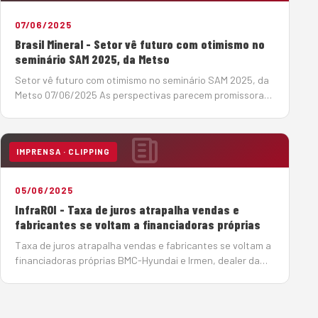
07/06/2025
Brasil Mineral - Setor vê futuro com otimismo no
seminário SAM 2025, da Metso
Setor vê futuro com otimismo no seminário SAM 2025, da
Metso 07/06/2025 As perspectivas parecem promissoras,
para o período 2025-2029, no setor de infraestrutura, um
dos grandes mercados para os produtores de agregados,
os investimentos devem somar R$ 1,02 tri…
IMPRENSA · CLIPPING
05/06/2025
InfraROI - Taxa de juros atrapalha vendas e
fabricantes se voltam a financiadoras próprias
Taxa de juros atrapalha vendas e fabricantes se voltam a
financiadoras próprias BMC-Hyundai e Irmen, dealer da
Sany, encontram alternativas para conseguir crédito para
seus clientes e contornar a taxa de juros crescente
Por João Monteiro em 5 de Junho de…