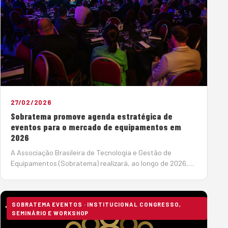
27/02/2026
Sobratema promove agenda estratégica de
eventos para o mercado de equipamentos em
2026
A Associação Brasileira de Tecnologia e Gestão de
Equipamentos (Sobratema) realizará, ao longo de 2026,
uma agenda estratégica de eventos voltados ao
fortalecimento do mercado de máquinas para construção
e mineraç&ati…
SOBRATEMA EVENTOS · INSTITUCIONAL CONGRESSO,
SEMINÁRIO E WORKSHOP