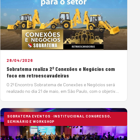
28/04/2026
Sobratema realiza 2º Conexões e Negócios com
foco em retroescavadeiras
O 2º Encontro Sobratema de Conexões e Negócios será
realizado no dia 21 de maio, em São Paulo, com o objetivo
de integrar fabricantes de máquinas a usuários,
locadores, construtoras e compradores de
retroescavadeiras, promo…
SOBRATEMA EVENTOS · INSTITUCIONAL CONGRESSO,
SEMINÁRIO E WORKSHOP