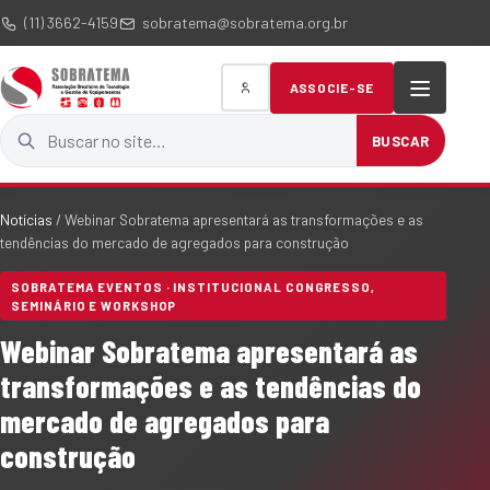
(11) 3662-4159
sobratema@sobratema.org.br
ASSOCIE-SE
Buscar no site
BUSCAR
Notícias
/
Webinar Sobratema apresentará as transformações e as
tendências do mercado de agregados para construção
SOBRATEMA EVENTOS · INSTITUCIONAL CONGRESSO,
SEMINÁRIO E WORKSHOP
Webinar Sobratema apresentará as
transformações e as tendências do
mercado de agregados para
construção