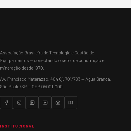
Associação Brasileira de Tecnologia e Gestão de
Equipamentos — conectando o setor de construção e
mineração desde 1970.
Av. Francisco Matarazzo, 404 Cj. 701/703 — Água Branca,
São Paulo/SP — CEP 05001-000
INSTITUCIONAL