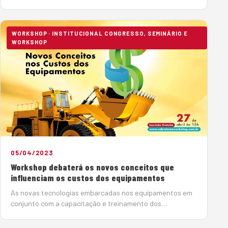
preventivas, que antecipam possíveis problemas nas
máquinas, reduzindo riscos de danos maiores, mais
complexos e onerosos. Es…
WORKSHOP · INSTITUCIONAL CONGRESSO, SEMINÁRIO E
WORKSHOP
05/04/2023
Workshop debaterá os novos conceitos que
influenciam os custos dos equipamentos
As novas tecnologias embarcadas nos equipamentos em
conjunto com a capacitação e treinamento dos
operadores têm contribuído para a maior produtividade
em uma obra. Contudo, essas máquinas possuem custos