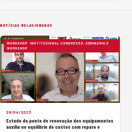
NOTÍCIAS RELACIONADAS
WORKSHOP · INSTITUCIONAL CONGRESSO, SEMINÁRIO E
WORKSHOP
28/04/2023
Estudo do ponto de renovação dos equipamentos
auxilia no equilíbrio de custos com reparo e