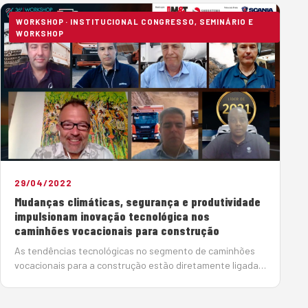
de operação e de manuten&cced…
WORKSHOP · INSTITUCIONAL CONGRESSO, SEMINÁRIO E
WORKSHOP
29/04/2022
Mudanças climáticas, segurança e produtividade
impulsionam inovação tecnológica nos
caminhões vocacionais para construção
As tendências tecnológicas no segmento de caminhões
vocacionais para a construção estão diretamente ligadas
aos benefícios de redução de emissão de gases de efeito
estufa, à diminuição do co…