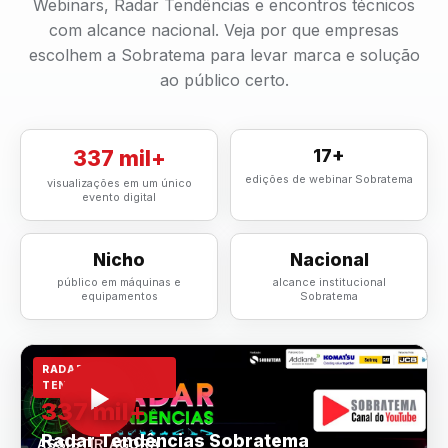
Webinars, Radar Tendências e encontros técnicos
com alcance nacional. Veja por que empresas
escolhem a Sobratema para levar marca e solução
ao público certo.
337 mil+
17+
edições de webinar Sobratema
visualizações em um único
evento digital
Nicho
Nacional
público em máquinas e
alcance institucional
equipamentos
Sobratema
RADAR
TENDÊNCIAS
337 mil+
Radar Tendências Sobratema
ASSISTIR AGORA