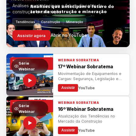
Análises que antecipam o futuro do setor da
construção e mineração
Tendências
Construção
Mineração
Abrir no YouTube
Assistir agora
WEBINAR SOBRATEMA
WEBINAR
Série
17º Webinar Sobratema
SOBRATEMA
Webinar
Movimentação de Equipamentos e
Cargas: Segurança, Legislação e
Orientações
YouTube
Assistir
WEBINAR SOBRATEMA
WEBINAR
Série
16º Webinar Sobratema
SOBRATEMA
Webinar
Atualização das Tendências no
Mercado da Construção
YouTube
Assistir