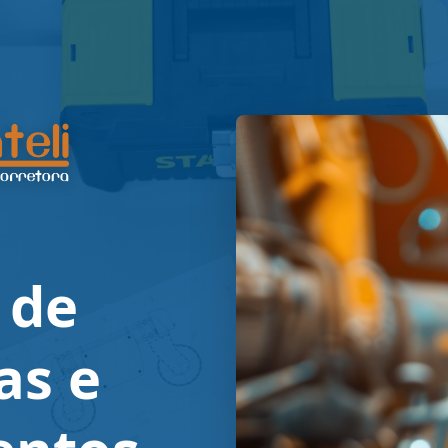
 de
as e