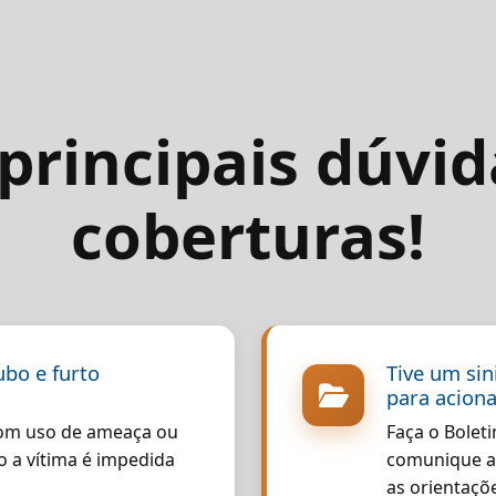
 principais dúvid
coberturas!
ubo e furto
Tive um si
para acion
om uso de ameaça ou
Faça o Boleti
o a vítima é impedida
comunique a
as orientaçõ