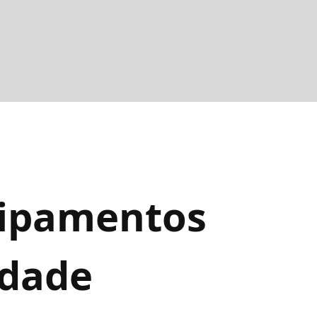
uipamentos
idade