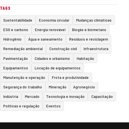
TAGS
Sustentabilidade
Economia circular
Mudanças climáticas
ESG e carbono
Energia renovável
Biogás e biometano
Hidrogênio
Água e saneamento
Resíduos e reciclagem
Remediação ambiental
Construção civil
Infraestrutura
Pavimentação
Cidades e urbanismo
Habitação
Equipamentos
Locação de equipamentos
Manutenção e operação
Frota e produtividade
Segurança do trabalho
Mineração
Agronegócio
Indústria
Mercado
Tecnologia e inovação
Capacitação
Políticas e regulação
Eventos