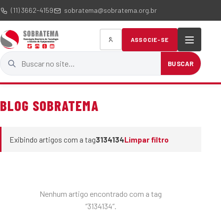
(11) 3662-4159
sobratema@sobratema.org.br
ASSOCIE-SE
Buscar no site
BUSCAR
BLOG SOBRATEMA
Exibindo artigos com a tag
3134134
Limpar filtro
Nenhum artigo encontrado com a tag
“3134134”.