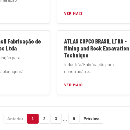
mineração
VER MAIS
sil Fabricação de
ATLAS COPCO BRASIL LTDA -
os Ltda
Mining and Rock Excavation
Technique
icação para
Indústria/Fabricação para
raplanagem/
construção e
mineração/Terraplanagem/
VER MAIS
Manufatura
…
Anterior
1
2
3
9
Próxima