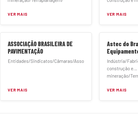
mineração/Terraplanagem/
construção e 
Manufatura
VER MAIS
VER MAIS
ASSOCIAÇÃO BRASILEIRA DE
Astec do Bra
PAVIMENTAÇÃO
Equipament
Entidades/Sindicatos/Câmaras/Associações
Indústria/Fabr
construção e
mineração/Ter
Manufatura
VER MAIS
VER MAIS