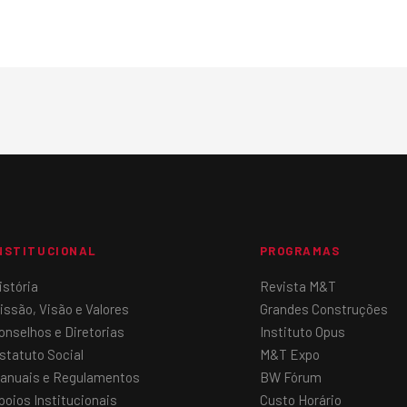
NSTITUCIONAL
PROGRAMAS
istória
Revista M&T
issão, Visão e Valores
Grandes Construções
onselhos e Diretorias
Instituto Opus
statuto Social
M&T Expo
anuais e Regulamentos
BW Fórum
poios Institucionais
Custo Horário