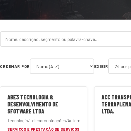
Termo de busca
Categoria
ORDENAR POR
EXIBIR
ABE3 TECNOLOGIA &
ACC TRANSP
DESENVOLVIMENTO DE
TERRAPLENA
SFOTWARE LTDA
LTDA.
Tecnologia/Telecomunicações/Automação
SERVIÇOS E PRESTAÇÃO DE SERVIÇOS