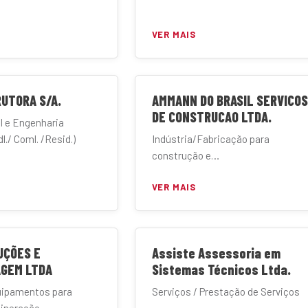
VER MAIS
UTORA S/A.
AMMANN DO BRASIL SERVICOS
DE CONSTRUCAO LTDA.
l e Engenharia
l./ Coml. /Resid.)
Indústria/Fabricação para
construção e
mineração/Terraplanagem/
VER MAIS
Manufatura
UÇÕES E
Assiste Assessoria em
GEM LTDA
Sistemas Técnicos Ltda.
uipamentos para
Serviços / Prestação de Serviços