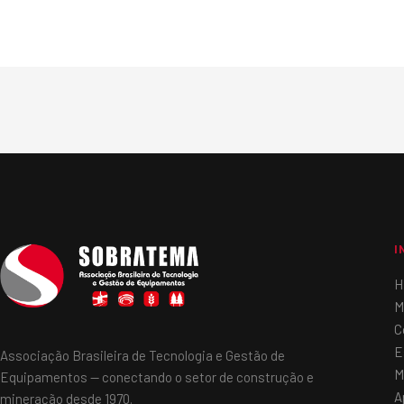
I
H
M
C
E
Associação Brasileira de Tecnologia e Gestão de
M
Equipamentos — conectando o setor de construção e
A
mineração desde 1970.