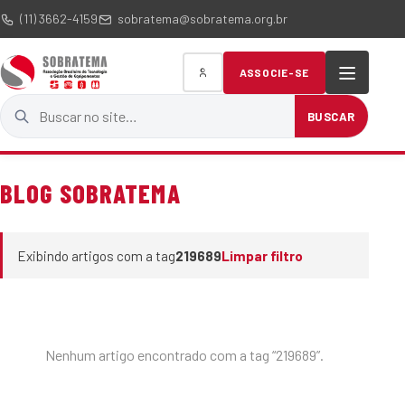
(11) 3662-4159
sobratema@sobratema.org.br
ASSOCIE-SE
Buscar no site
BUSCAR
BLOG SOBRATEMA
Exibindo artigos com a tag
219689
Limpar filtro
Nenhum artigo encontrado com a tag “219689”.