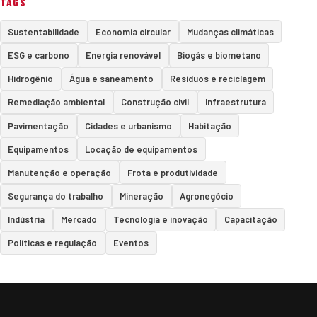
TAGS
Sustentabilidade
Economia circular
Mudanças climáticas
ESG e carbono
Energia renovável
Biogás e biometano
Hidrogênio
Água e saneamento
Resíduos e reciclagem
Remediação ambiental
Construção civil
Infraestrutura
Pavimentação
Cidades e urbanismo
Habitação
Equipamentos
Locação de equipamentos
Manutenção e operação
Frota e produtividade
Segurança do trabalho
Mineração
Agronegócio
Indústria
Mercado
Tecnologia e inovação
Capacitação
Políticas e regulação
Eventos