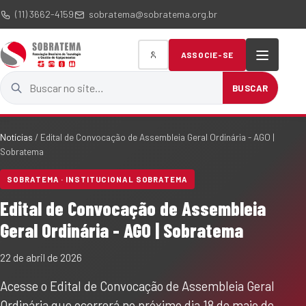
(11) 3662-4159
sobratema@sobratema.org.br
ASSOCIE-SE
Buscar no site
BUSCAR
Notícias
/
Edital de Convocação de Assembleia Geral Ordinária - AGO |
Sobratema
SOBRATEMA · INSTITUCIONAL SOBRATEMA
Edital de Convocação de Assembleia
Geral Ordinária - AGO | Sobratema
22 de abril de 2026
Acesse o Edital de Convocação de Assembleia Geral
Ordinária que ocorrerá no próximo dia 18 de maio de