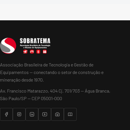
Associação Brasileira de Tecnologia e Gestão de
Equipamentos — conectando o setor de construção e
mineração desde 1970.
Av. Francisco Matarazzo, 404 Cj. 701/703 — Água Branca,
São Paulo/SP — CEP 05001-000