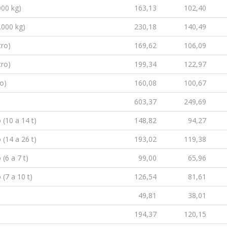
000 kg)
163,13
102,40
.000 kg)
230,18
140,49
tro)
169,62
106,09
tro)
199,34
122,97
o)
160,08
100,67
603,37
249,69
 (10 a 14 t)
148,82
94,27
 (14 a 26 t)
193,02
119,38
 (6 a 7 t)
99,00
65,96
 (7 a 10 t)
126,54
81,61
49,81
38,01
194,37
120,15