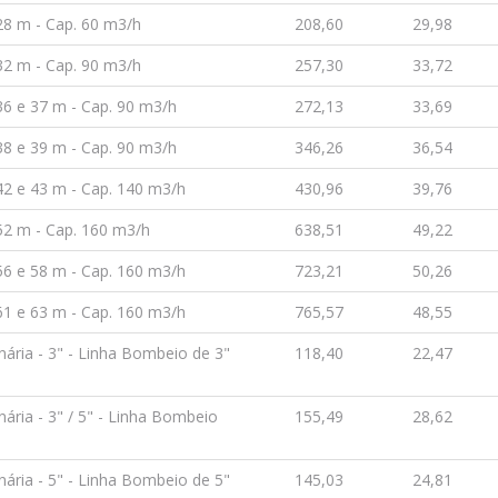
28 m - Cap. 60 m3/h
208,60
29,98
32 m - Cap. 90 m3/h
257,30
33,72
6 e 37 m - Cap. 90 m3/h
272,13
33,69
8 e 39 m - Cap. 90 m3/h
346,26
36,54
42 e 43 m - Cap. 140 m3/h
430,96
39,76
52 m - Cap. 160 m3/h
638,51
49,22
56 e 58 m - Cap. 160 m3/h
723,21
50,26
61 e 63 m - Cap. 160 m3/h
765,57
48,55
ria - 3" - Linha Bombeio de 3"
118,40
22,47
ia - 3" / 5" - Linha Bombeio
155,49
28,62
ria - 5" - Linha Bombeio de 5"
145,03
24,81