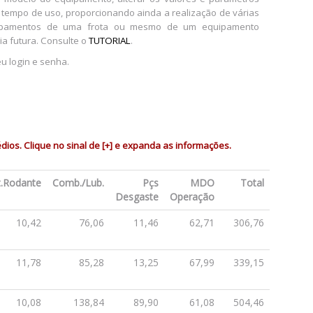
 tempo de uso, proporcionando ainda a realização de várias
quipamentos de uma frota ou mesmo de um equipamento
ia futura. Consulte o
TUTORIAL
.
u login e senha.
os. Clique no sinal de [+] e expanda as informações.
.Rodante
Comb./Lub.
Pçs
MDO
Total
Desgaste
Operação
10,42
76,06
11,46
62,71
306,76
11,78
85,28
13,25
67,99
339,15
10,08
138,84
89,90
61,08
504,46