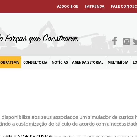
ASSOCIE-SE
IMPRENSA
FALE CONOS
SOBRATEMA
CONSULTORIA
NOTÍCIAS
AGENDA SETORIAL
MULTIMÍDIA
LO
disponibiliza aos seus associados um simulador de custos 
tindo a customização do cálculo de acordo com a necessidad
 ao
SIMULADOR DE CUSTOS
que permitirá a você escolher a marca e o