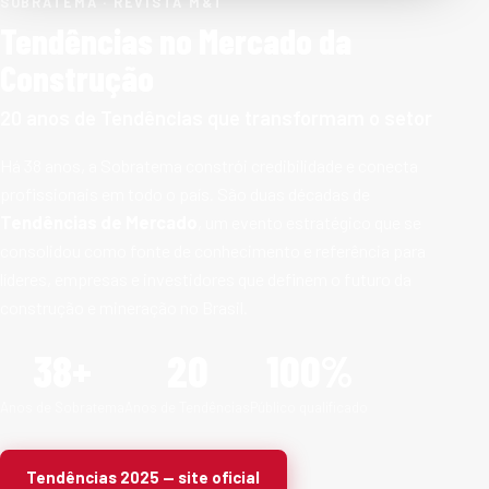
SOBRATEMA · REVISTA M&T
Tendências no Mercado da
Construção
20 anos de Tendências que transformam o setor
Há 38 anos, a Sobratema constrói credibilidade e conecta
profissionais em todo o país. São duas décadas de
Tendências de Mercado
, um evento estratégico que se
consolidou como fonte de conhecimento e referência para
líderes, empresas e investidores que definem o futuro da
construção e mineração no Brasil.
38+
20
100%
Anos de Sobratema
Anos de Tendências
Público qualificado
Tendências 2025 — site oficial