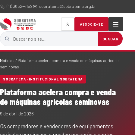
(11) 3662-4159
sobratema@sobratema.org.br
ASSOCIE-SE
Buscar no site
BUSCAR
Notícias
/
Plataforma acelera compra e venda de máquinas agrícolas
seminovas
SOBRATEMA · INSTITUCIONAL SOBRATEMA
Plataforma acelera compra e venda
de máquinas agrícolas seminovas
9 de abril de 2026
Os compradores e vendedores de equipamentos
agrícolas seminovos e usados passarão a contar