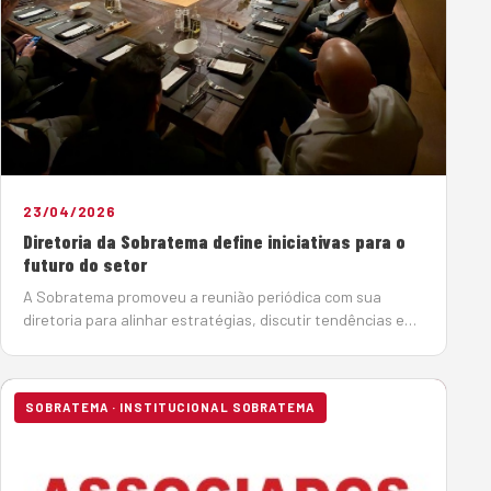
23/04/2026
Diretoria da Sobratema define iniciativas para o
futuro do setor
A Sobratema promoveu a reunião periódica com sua
diretoria para alinhar estratégias, discutir tendências e
definir iniciativas para o futuro sustentável do mercado
de máquinas e equipamentos. O engenheiro Afonso
Mamede, presidente da Sobra…
SOBRATEMA · INSTITUCIONAL SOBRATEMA