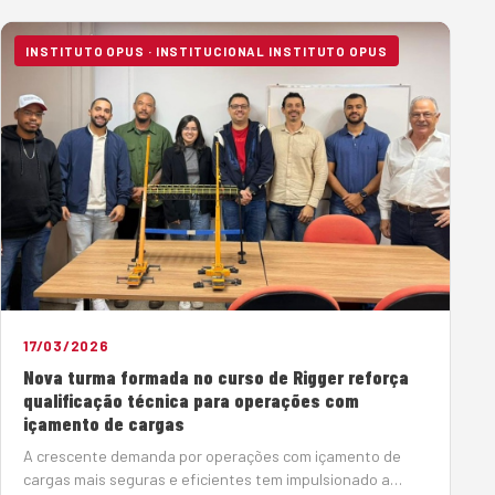
objetivo de atender à norma Petrobras N-2869, que
estabelece diretrizes rigorosas …
INSTITUTO OPUS · INSTITUCIONAL INSTITUTO OPUS
17/03/2026
Nova turma formada no curso de Rigger reforça
qualificação técnica para operações com
içamento de cargas
A crescente demanda por operações com içamento de
cargas mais seguras e eficientes tem impulsionado a