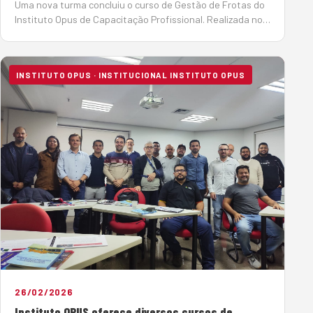
Uma nova turma concluiu o curso de Gestão de Frotas do
Instituto Opus de Capacitação Profissional. Realizada nos
dias 26 e 27 de fevereiro, na sede da Sobratema, em São
Paulo, o curso reuniu 11 profissionais do setor. Com base
no livro Gerenciamen…
INSTITUTO OPUS · INSTITUCIONAL INSTITUTO OPUS
26/02/2026
Instituto OPUS oferece diversos cursos de