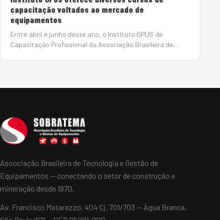
capacitação voltados ao mercado de
equipamentos
Entre abril e junho deste ano, o Instituto OPUS de
Capacitação Profissional da Associação Brasileira de
Tecnologia e Gestão de Equipamentos
(Sobratema) oferece uma diversidade de cursos de
capacitação voltados à &a…
Associação Brasileira de Tecnologia e Gestão de
Equipamentos — conectando o setor de construção e
mineração desde 1970.
Av. Francisco Matarazzo, 404 Cj. 701/703 — Água Branca,
São Paulo/SP — CEP 05001-000