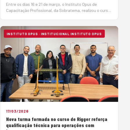
Entre os dias 16 e 21 de março, o Instituto Opus de
Capacitação Profissional, da Sobratema, realizou o curso
de Operador de Talha na cidade de Cubatão (SP), com o
objetivo de atender à norma Petrobras N-2869, que
estabelece diretrizes rigorosas …
INSTITUTO OPUS · INSTITUCIONAL INSTITUTO OPUS
17/03/2026
Nova turma formada no curso de Rigger reforça
qualificação técnica para operações com