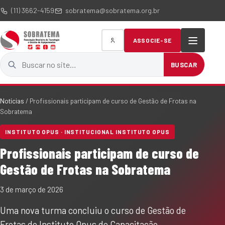
(11) 3662-4159
sobratema@sobratema.org.br
ASSOCIE-SE
Buscar no site
BUSCAR
Notícias
/
Profissionais participam de curso de Gestão de Frotas na
Sobratema
INSTITUTO OPUS · INSTITUCIONAL INSTITUTO OPUS
Profissionais participam de curso de
Gestão de Frotas na Sobratema
3 de março de 2026
Uma nova turma concluiu o curso de Gestão de
Frotas do Instituto Opus de Capacitação