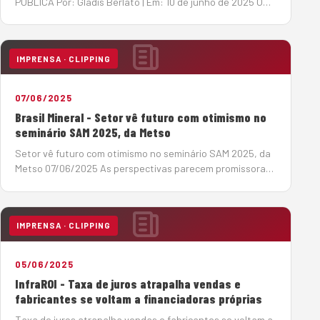
PÚBLICA Por: Gladis Berlato | Em: 10 de junho de 2025 O
Tribunal de Contas da União (TCU) acenou com a
esperada notícia de retomada de obras públicas
paralisadas, algumas delas h&a…
IMPRENSA · CLIPPING
07/06/2025
Brasil Mineral - Setor vê futuro com otimismo no
seminário SAM 2025, da Metso
Setor vê futuro com otimismo no seminário SAM 2025, da
Metso 07/06/2025 As perspectivas parecem promissoras,
para o período 2025-2029, no setor de infraestrutura, um
dos grandes mercados para os produtores de agregados,
os investimentos devem somar R$ 1,02 tri…
IMPRENSA · CLIPPING
05/06/2025
InfraROI - Taxa de juros atrapalha vendas e
fabricantes se voltam a financiadoras próprias
Taxa de juros atrapalha vendas e fabricantes se voltam a