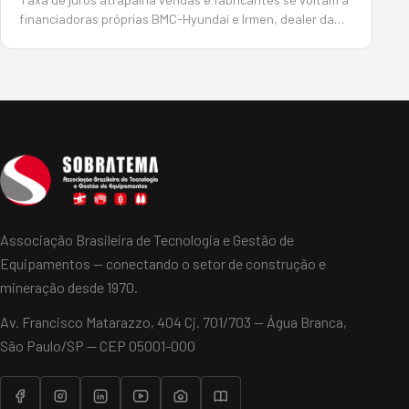
financiadoras próprias BMC-Hyundai e Irmen, dealer da
Sany, encontram alternativas para conseguir crédito para
seus clientes e contornar a taxa de juros crescente
Por João Monteiro em 5 de Junho de…
Associação Brasileira de Tecnologia e Gestão de
Equipamentos — conectando o setor de construção e
mineração desde 1970.
Av. Francisco Matarazzo, 404 Cj. 701/703 — Água Branca,
São Paulo/SP — CEP 05001-000