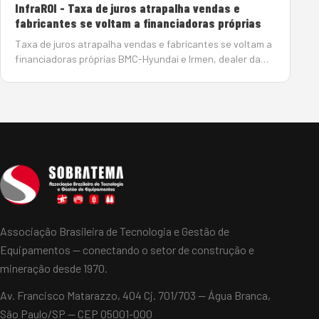
InfraROI - Taxa de juros atrapalha vendas e
fabricantes se voltam a financiadoras próprias
Taxa de juros atrapalha vendas e fabricantes se voltam a
financiadoras próprias BMC-Hyundai e Irmen, dealer da
Sany, encontram alternativas para conseguir crédito para
seus clientes e contornar a taxa de juros crescente
Por João Monteiro em 5 de Junho de…
Associação Brasileira de Tecnologia e Gestão de
Equipamentos — conectando o setor de construção e
mineração desde 1970.
Av. Francisco Matarazzo, 404 Cj. 701/703 — Água Branca,
São Paulo/SP — CEP 05001-000