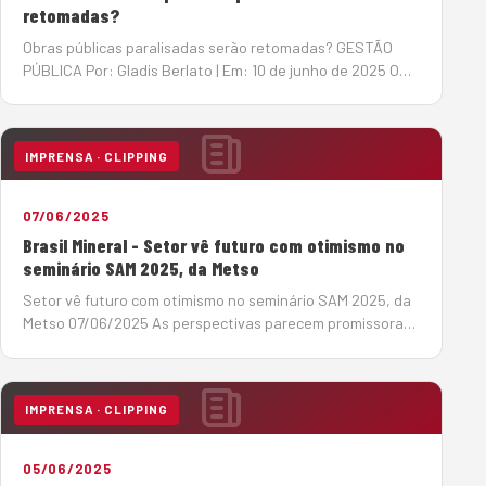
retomadas?
Obras públicas paralisadas serão retomadas? GESTÃO
PÚBLICA Por: Gladis Berlato | Em: 10 de junho de 2025 O
Tribunal de Contas da União (TCU) acenou com a
esperada notícia de retomada de obras públicas
paralisadas, algumas delas h&a…
IMPRENSA · CLIPPING
07/06/2025
Brasil Mineral - Setor vê futuro com otimismo no
seminário SAM 2025, da Metso
Setor vê futuro com otimismo no seminário SAM 2025, da
Metso 07/06/2025 As perspectivas parecem promissoras,
para o período 2025-2029, no setor de infraestrutura, um
dos grandes mercados para os produtores de agregados,
os investimentos devem somar R$ 1,02 tri…
IMPRENSA · CLIPPING
05/06/2025