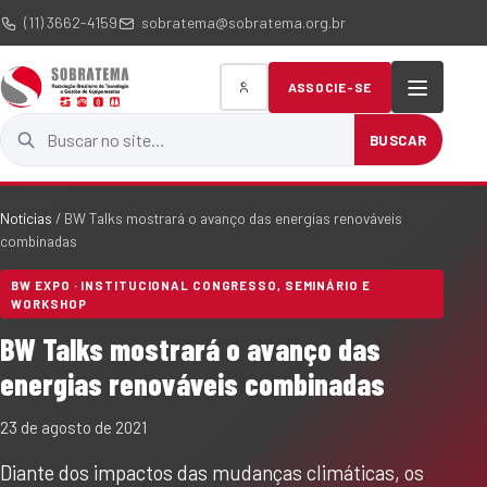
(11) 3662-4159
sobratema@sobratema.org.br
ASSOCIE-SE
Buscar no site
BUSCAR
Notícias
/
BW Talks mostrará o avanço das energias renováveis
combinadas
BW EXPO · INSTITUCIONAL CONGRESSO, SEMINÁRIO E
WORKSHOP
BW Talks mostrará o avanço das
energias renováveis combinadas
23 de agosto de 2021
Diante dos impactos das mudanças climáticas, os