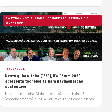
de efeito estufa (GEE). Segundo os especialistas do 2º BW
Fórum, que debateu, no dia 18 de setembro, o tema
“Pavimenta&cc…
BW EXPO · INSTITUCIONAL CONGRESSO, SEMINÁRIO E
WORKSHOP
16/09/2025
Nesta quinta-feira (18/9), BW Fórum 2025
apresenta tecnologias para pavimentação
sustentável
Nesta quinta-feira (18 de setembro), a partir das 15h
(credenciamento), o 2º BW Fórum vai reunir especialistas
para mostrar os avanços tecnológicos da área de
pavimentação, visando diminuir o impacto ambiental do