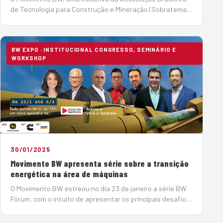
de Tecnologia para Construção e Mineração (Sobratema),
promoverá no dia 18 de setembro, a partir das 15h, no CBB
– Centro Brasileiro Britânico, o BW…
BW EXPO · INSTITUCIONAL CONGRESSO, SEMINÁRIO E
WORKSHOP
30/01/2025
Movimento BW apresenta série sobre a transição
energética na área de máquinas
O Movimento BW estreou no dia 23 de janeiro a série BW
Fórum, com o intuito de apresentar os principais desafios
do setor de máquinas e equipamentos para transição
energética e para o enfrentamento das mudanças