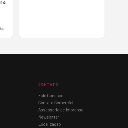
r o
de apresentar os principais desafios do
setor de máquinas e equipamentos para
transição energética e para o
enfrentamento das mudanças
climáticas. A…
ia
CONTATO
Fale Conosco
Contato Comercial
Assessoria de Imprensa
Newsletter
Localização