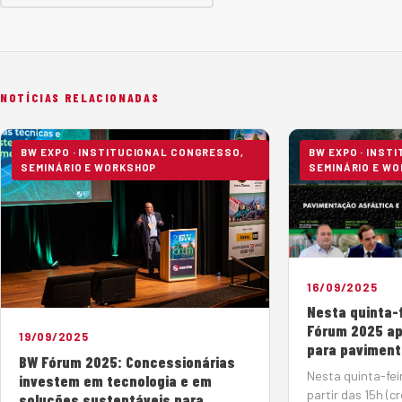
NOTÍCIAS RELACIONADAS
BW EXPO · INSTITUCIONAL CONGRESSO,
BW EXPO · INST
SEMINÁRIO E WORKSHOP
SEMINÁRIO E W
16/09/2025
Nesta quinta-f
Fórum 2025 ap
19/09/2025
para paviment
BW Fórum 2025: Concessionárias
Nesta quinta-fei
investem em tecnologia e em
partir das 15h (
soluções sustentáveis para