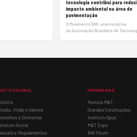
tecnologia contribui para reduzi
especialistas para
impacto ambiental na área de
ços tecnológicos da
pavimentação
ação, visando diminuir
tal do setor, oti…
O Movimento BW, uma iniciativa
da Associação Brasileira de Tecnolog
para Construção e Mineração
(Sobratema), promoverá no dia 18 de
setembro, a partir das 15h, no CBB –
Centro Brasileiro Britânico, o BW…
NSTITUCIONAL
PROGRAMAS
istória
Revista M&T
issão, Visão e Valores
Grandes Construções
onselhos e Diretorias
Instituto Opus
statuto Social
M&T Expo
anuais e Regulamentos
BW Fórum