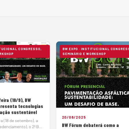
ITUCIONAL CONGRESSO,
BW EXPO · INSTITUCIONAL CONGRES
ORKSHOP
SEMINÁRIO E WORKSHOP
eira (18/9), BW
resenta tecnologias
ação sustentável
20/08/2025
ra (18 de setembro), a
BW Fórum debaterá como a
credenciamento), o 2º BW