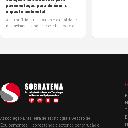
Fórum vai reunir 
pavimentação para diminuir o
mostrar os avan
impacto ambiental
área de paviment
A maior fluidez do tráfego e a qualidade
o impacto ambien
do pavimento podem contribuir para a
redução das emissões de gases de
efeito estufa (GEE). Segundo os
especialistas do 2º BW Fórum, que
debateu, no dia 18 de setembro, o tema
“Pavimenta&cc…
I
H
M
C
E
Associação Brasileira de Tecnologia e Gestão de
M
Equipamentos — conectando o setor de construção e