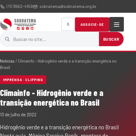
(11) 3662-4159
sobratema@sobratema.org.br
ASSOCIE-SE
Buscar no site
BUSCAR
Notícias
/
Climainfo - Hidrogênio verde e a transição energética no
Brasil
IMPRENSA · CLIPPING
Climainfo - Hidrogênio verde e a
transição energética no Brasil
13 de julho de 2022
Hidrogênio verde e a transição energética no Brasil
Nesta aula, Mônica Saraiva Panik, mentora de