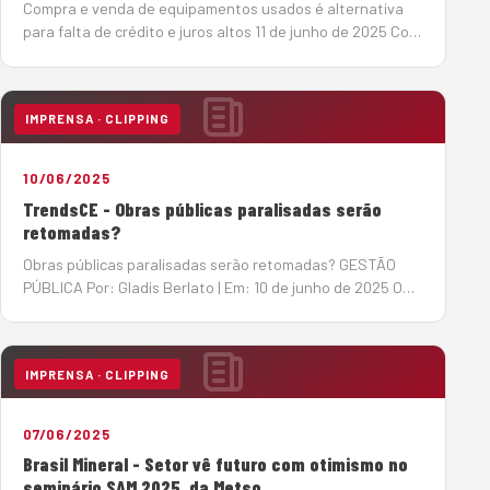
Compra e venda de equipamentos usados é alternativa
para falta de crédito e juros altos 11 de junho de 2025 Com
a taxa básica de juros elevada (14,75%), o mercado de
máquinas pesadas tem se reorganizado em busca de
soluções de créd…
IMPRENSA · CLIPPING
10/06/2025
TrendsCE - Obras públicas paralisadas serão
retomadas?
Obras públicas paralisadas serão retomadas? GESTÃO
PÚBLICA Por: Gladis Berlato | Em: 10 de junho de 2025 O
Tribunal de Contas da União (TCU) acenou com a
esperada notícia de retomada de obras públicas
paralisadas, algumas delas h&a…
IMPRENSA · CLIPPING
07/06/2025
Brasil Mineral - Setor vê futuro com otimismo no
seminário SAM 2025, da Metso