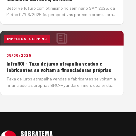
Setor vê futuro com otimismo no seminário SAM 2025, da
Metso 07/06/2025 As perspectivas parecem promissoras,
para o período 2025-2029, no setor de infraestrutura, um
dos grandes mercados para os produtores de agregados,
os investimentos devem somar R$ 1,02 tri…
IMPRENSA · CLIPPING
05/06/2025
InfraROI - Taxa de juros atrapalha vendas e
fabricantes se voltam a financiadoras próprias
Taxa de juros atrapalha vendas e fabricantes se voltam a
financiadoras próprias BMC-Hyundai e Irmen, dealer da
Sany, encontram alternativas para conseguir crédito para
seus clientes e contornar a taxa de juros crescente
Por João Monteiro em 5 de Junho de…