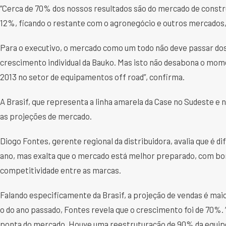
“Cerca de 70% dos nossos resultados são do mercado de constr
12%, ficando o restante com o agronegócio e outros mercados, c
Para o executivo, o mercado como um todo não deve passar do
crescimento individual da Bauko. Mas isto não desabona o mome
2013 no setor de equipamentos off road”, confirma.
A Brasif, que representa a linha amarela da Case no Sudeste 
as projeções de mercado.
Diogo Fontes, gerente regional da distribuidora, avalia que é di
ano, mas exalta que o mercado está melhor preparado, com bo
competitividade entre as marcas.
Falando especificamente da Brasif, a projeção de vendas é m
o do ano passado, Fontes revela que o crescimento foi de 70%
ponta do mercado. Houve uma reestruturação de 90% da equipe