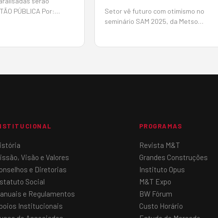
aralisadas serão
TÃO PÚBLICA Por:
Setor vê futuro com otimismo no
Em: 10 de junho de 2025
seminário SAM 2025, da Metso
ntas da União (TCU)
07/06/2025 As perspectivas parece
perada notícia de
promissoras, para o período 2025-20
s públicas paralisadas,
no setor de infraestrutura, um dos
h&a…
grandes mercados para os produtor
de agregados, os investimentos dev
somar R$ 1,02 tri…
NSTITUCIONAL
PROGRAMAS
istória
Revista M&T
issão, Visão e Valores
Grandes Construções
onselhos e Diretorias
Instituto Opus
statuto Social
M&T Expo
anuais e Regulamentos
BW Fórum
poios Institucionais
Custo Horário