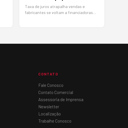
Taxa de juros atrapalha vendas e
fabricantes se voltam a financiadoras
m
próprias BMC-Hyundai e Irmen, dealer da
29,
Sany, encontram alternativas para
conseguir crédito para seus clientes e
es
contornar a taxa de juros crescente
em
Por João Monteiro em 5 de Junho de…
CONTATO
Fale Conosco
Contato Comercial
Assessoria de Imprensa
Newsletter
Localização
Trabalhe Conosco