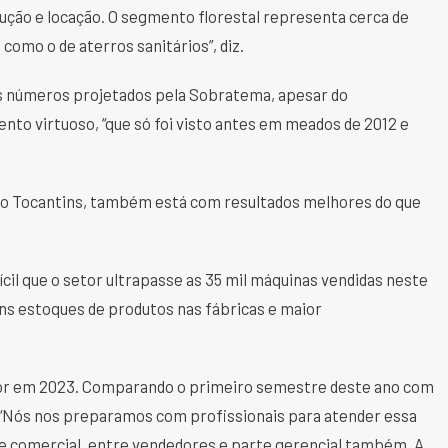
ução e locação. O segmento florestal representa cerca de
omo o de aterros sanitários”, diz.
s números projetados pela Sobratema, apesar do
nto virtuoso, “que só foi visto antes em meados de 2012 e
e no Tocantins, também está com resultados melhores do que
fícil que o setor ultrapasse as 35 mil máquinas vendidas neste
ns estoques de produtos nas fábricas e maior
aior em 2023. Comparando o primeiro semestre deste ano com
. “Nós nos preparamos com profissionais para atender essa
 comercial, entre vendedores e parte gerencial também. A