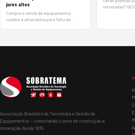
Obras públicas p
juros altos
retomadas? GES
Compra e venda de equipamentos
Gladis Berlato | 
usados é alternativa para falta de
O Tribunal de Co
crédito e juros altos 11 de junho de 2025
acenou com a es
Com a taxa básica de juros elevada
retomada de obra
(14,75%), o mercado de máquinas
algumas delas 
pesadas tem se reorganizado em busca
de soluções de créd…
I
H
M
C
E
Associação Brasileira de Tecnologia e Gestão de
M
Equipamentos — conectando o setor de construção e
A
mineração desde 1970.