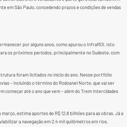
nte em São Paulo, concedendo prazos e condições de vendas
manecer por alguns anos, como apurou o InfraROI. Isto
 para os próximos períodos, principalmente no Sudeste, com
trutura foram licitados no início do ano. Nesse portfólio
ias – incluindo o término do Rodoanel Norte, que vai ser
vem começar até o ano que vem – além do Trem Intercidades
 em março, estima aportes de R$ 12,8 bilhões para as obras. Já a
iabilizar a navegação em 2,4 mil quilômetros em rios.